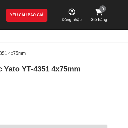
0
YÊU CẦU BÁO GIÁ
Giỏ hàng
Đăng nhập
-4351 4x75mm
c Yato YT-4351 4x75mm