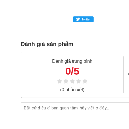
Freeship toàn quốc đơn từ 3 triệu
Bao 1 đổi 1 trong 24 giờ
Twitter
Nếu bạn cần thêm thông tin của
Mũi khoan gỗ xo
hoặc zalo -
0868.603.068
Đánh giá sản phẩm
Đánh giá trung bình
0/5
(0 nhận xét)