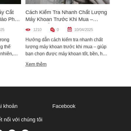
áy Cắt
Cách Kiểm Tra Nhanh Chất Lượng
5 Mẹo 
Nào Phù
Máy Khoan Trước Khi Mua –
Bu Lôn
Hướng Dẫn Chi Tiết Cho Người
Hiệu Q
025
1210
0
10/04/2025
1455
Mới
trong
Hướng dẫn cách kiểm tra nhanh chất
Hướng d
g thể
lượng máy khoan trước khi mua – giúp
lông đú
 nhiên,
bạn chọn được máy khoan tốt, bền, hoạt
bỉ và an
i dòng phổ
động ổn định, tránh hàng giả, hàng kém
khiến m
Xem thêm
Xem th
máy cắt
chất lượng.
suất.
i phân vân
Trong bài
ạn hiểu rõ
ược điểm
hù hợp
i khoản
Facebook
 tế.
t nối với chúng tôi