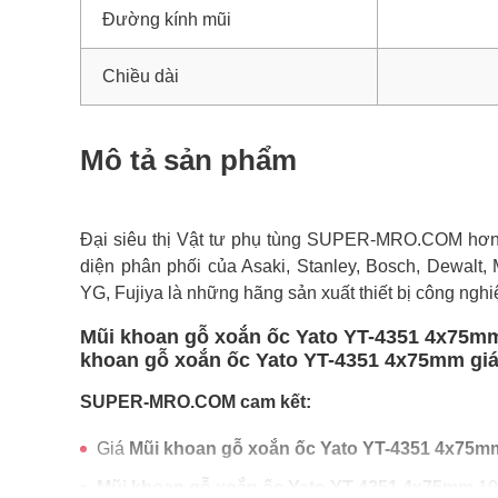
Đường kính mũi
Chiều dài
Mô tả sản phẩm
Đại siêu thị Vật tư phụ tùng SUPER-MRO.COM hơn 1
diện phân phối của Asaki, Stanley, Bosch, Dewalt, 
YG, Fujiya là những hãng sản xuất thiết bị công nghi
Mũi khoan gỗ xoắn ốc Yato YT-4351 4x75mm 
khoan gỗ xoắn ốc Yato YT-4351 4x75mm giá r
SUPER-MRO.COM cam kết:
Giá
Mũi khoan gỗ xoắn ốc Yato YT-4351 4x75m
Mũi khoan gỗ xoắn ốc Yato YT-4351 4x75mm
10