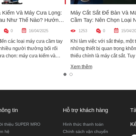
 Kiếm Và Máy Cưa Lọng:
Máy Cắt Sắt Để Bàn Và M
au Như Thế Nào? Hướng
Cầm Tay: Nên Chọn Loại 
n Máy Phù Hợp
Hợp Nhất?
0
16/04/2025
1253
0
15/04/2
đến các loại máy cưa cầm tay
Khi làm việc với sắt thép, một 
 nhiều người thường bối rối
những thiết bị quan trọng khôn
lựa chọn: máy cưa kiếm và
thiếu chính là máy cắt sắt. Tuy
ọng. Cả hai đều rất phổ biến
trên thị trường hiện nay có ha
Xem thêm
công việc cắt gỗ, sắt, nhựa và
biến là máy cắt sắt để bàn và 
xây dựng nhẹ. Tuy nhiên, chúng
sắt cầm tay, khiến nhiều ngườ
hau hoàn toàn về cấu tạo,
không biết nên chọn loại nào. 
 hoạt động và ứng dụng thực
viết này, Super MRO sẽ giúp b
áy cưa kiếm và máy cưa lọng
sự khác biệt, so sánh ưu - nh
 như thế nào? Loại nào sẽ
và tư vấn chọn lựa loại máy p
hông tin
Hỗ trợ khách hàng
Tà
ới công việc của bạn hơn?
nhất với nhu cầu sử dụng thực
Super MRO tìm hiểu chi tiết
Kế
ới thiệu SUPER MRO
Hình thức thanh toán
viết dưới đây
ên hệ
Chính sách vận chuyển