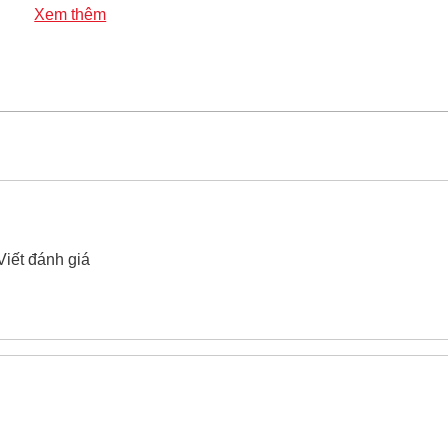
Xem thêm
ắn ốc Yato YT-4351 4x75mm
xin vui lòng liên hệ hotline -
024.
Viết đánh giá