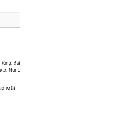
tùng, đại
to, Nurit,
ua Mũi