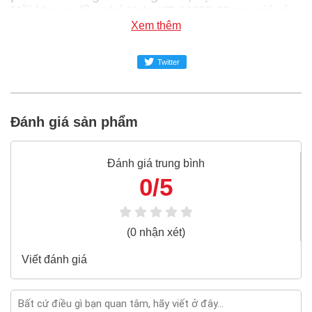
Mũi khoan đầu nhỏ Yato YT-44685 20mm giá rẻ
nhất tại Super-mro chỉ với 96,800đ/Cái
Xem thêm
SUPER-MRO.COM cam kết:
Twitter
Giá
Mũi khoan đầu nhỏ Yato YT-44685 20mm
rẻ nhất
trong ngành công nghiệp MRO
Đánh giá sản phẩm
Mũi khoan đầu nhỏ Yato YT-44685 20mm
100% chính
hãng
Đánh giá trung bình
Freeship toàn quốc đơn từ 3 triệu
0/5
Bao 1 đổi 1 trong 24 giờ
Nếu bạn cần thêm thông tin của
Mũi khoan đầu nhỏ
Yato YT-44685 20mm
xin vui lòng liên hệ hotline -
(0 nhận xét)
024.2224.8888
hoặc zalo -
0868.603.068
Viết đánh giá