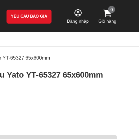
0
YÊU CẦU BÁO GIÁ
Giỏ hàng
Đăng nhập
ato YT-65327 65x600mm
-Cu Yato YT-65327 65x600mm