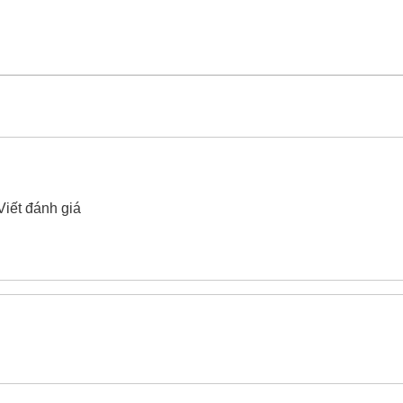
h tay Be-Cu Yato YT-65327 65x600mm
xin vui lòng liên hệ
Viết đánh giá