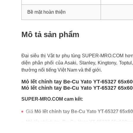
Bề mặt hoàn thiện
Mô tả sản phẩm
Đại siêu thị Vật tư phụ tùng SUPER-MRO.COM hơn 1
diện phân phối của Asaki, Stanley, Kingtony, Toptul
thường nổi tiếng Việt Nam và thế giới.
Mỏ lết chỉnh tay Be-Cu Yato YT-65327 65x6
Mỏ lết chỉnh tay Be-Cu Yato YT-65327 65x60
SUPER-MRO.COM cam kết:
Giá
Mỏ lết chỉnh tay Be-Cu Yato YT-65327 65x
Mỏ lết chỉnh tay Be-Cu Yato YT-65327 65x600m
Freeship toàn quốc đơn từ 3 triệu