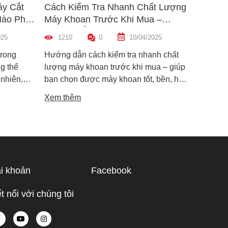
áy Cắt
Cách Kiểm Tra Nhanh Chất Lượng
5 Mẹo 
Nào Phù
Máy Khoan Trước Khi Mua –
Bu Lôn
Hướng Dẫn Chi Tiết Cho Người
Hiệu Q
025
1210
0
10/04/2025
1455
Mới
trong
Hướng dẫn cách kiểm tra nhanh chất
Hướng d
g thể
lượng máy khoan trước khi mua – giúp
lông đú
 nhiên,
bạn chọn được máy khoan tốt, bền, hoạt
bỉ và an
i dòng phổ
động ổn định, tránh hàng giả, hàng kém
khiến m
Xem thêm
Xem th
máy cắt
chất lượng.
suất.
i phân vân
Trong bài
ạn hiểu rõ
ược điểm
hù hợp
i khoản
Facebook
 tế.
t nối với chúng tôi