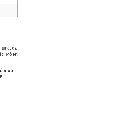
tùng, đại
ệp, Mỏ lết
hể mua
ái