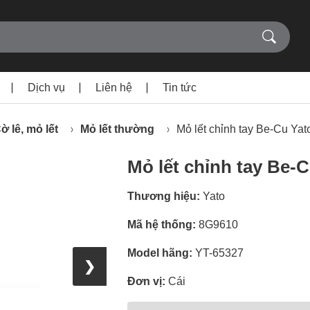
Dịch vụ
Liên hệ
Tin tức
ờ lê, mỏ lết
Mỏ lết thường
Mỏ lết chỉnh tay Be-Cu Y
Mỏ lết chỉnh tay Be
Thương hiệu:
Yato
Mã hệ thống:
8G9610
Model hãng:
YT-65327
❯
Đơn vị:
Cái