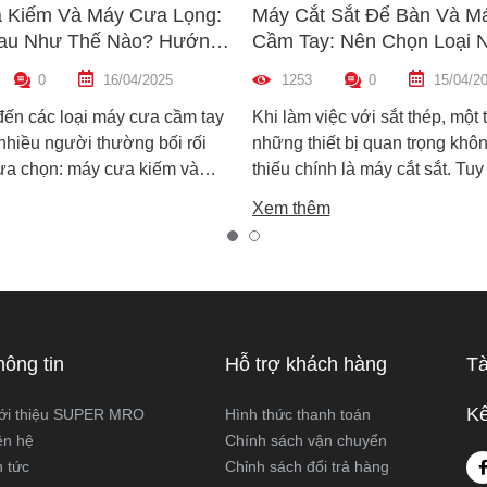
 Kiếm Và Máy Cưa Lọng:
Máy Cắt Sắt Để Bàn Và M
au Như Thế Nào? Hướng
Cầm Tay: Nên Chọn Loại 
n Máy Phù Hợp
Hợp Nhất?
0
16/04/2025
1253
0
15/04/2
đến các loại máy cưa cầm tay
Khi làm việc với sắt thép, một 
 nhiều người thường bối rối
những thiết bị quan trọng khôn
lựa chọn: máy cưa kiếm và
thiếu chính là máy cắt sắt. Tuy
ọng. Cả hai đều rất phổ biến
trên thị trường hiện nay có ha
Xem thêm
công việc cắt gỗ, sắt, nhựa và
biến là máy cắt sắt để bàn và 
xây dựng nhẹ. Tuy nhiên, chúng
sắt cầm tay, khiến nhiều ngườ
hau hoàn toàn về cấu tạo,
không biết nên chọn loại nào. 
 hoạt động và ứng dụng thực
viết này, Super MRO sẽ giúp b
áy cưa kiếm và máy cưa lọng
sự khác biệt, so sánh ưu - nh
 như thế nào? Loại nào sẽ
và tư vấn chọn lựa loại máy p
hông tin
Hỗ trợ khách hàng
Tà
ới công việc của bạn hơn?
nhất với nhu cầu sử dụng thực
Super MRO tìm hiểu chi tiết
Kế
ới thiệu SUPER MRO
Hình thức thanh toán
viết dưới đây
ên hệ
Chính sách vận chuyển
n tức
Chỉnh sách đổi trả hàng