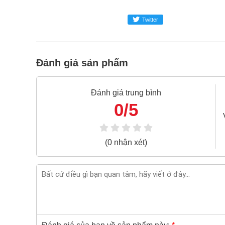
Bao 1 đổi 1 trong 24 giờ
Twitter
Nếu bạn cần thêm thông tin của
Mỏ lết chỉn
024.2224.8888
hoặc zalo -
0868.603.068
Đánh giá sản phẩm
Đánh giá trung bình
0/5
(0 nhận xét)