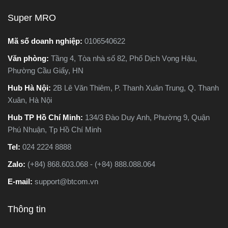
tạo,
nên chọn loại nào. Trong
Super MRO
 ứng
bài viết này, Super MRO sẽ
cưa
giúp bạn hiểu rõ sự khác
Mã số doanh nghiệp:
0106540622
khác
biệt, so sánh ưu - nhược
Văn phòng:
Tầng 4, Tòa nhà số 82, Phố Dịch Vọng Hậu,
i nào
điểm và tư vấn chọn lựa
Phường Cầu Giấy, HN
ệc
loại máy phù hợp nhất với
g
nhu cầu sử dụng thực tế.
Hub Hà Nội:
2B Lê Văn Thiêm, P. Thanh Xuân Trung, Q. Thanh
tiết
Xuân, Hà Nội
Hub TP Hồ Chí Minh:
134/3 Đào Duy Anh, Phường 9, Quận
Phú Nhuận, Tp Hồ Chí Minh
Tel:
024 2224 8888
Zalo:
(+84) 868.603.068 - (+84) 888.088.064
E-mail:
support@btcom.vn
Thông tin