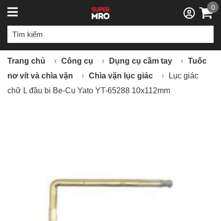
0
Trang chủ
Công cụ
Dụng cụ cầm tay
Tuốc
nơ vít và chìa vặn
Chìa vặn lục giác
Lục giác
chữ L đầu bi Be-Cu Yato YT-65288 10x112mm