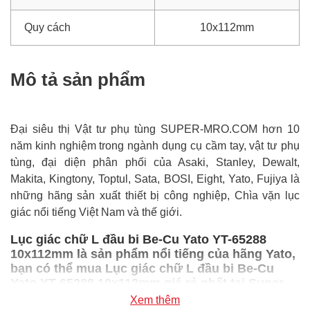
Quy cách
10x112mm
Mô tả sản phẩm
Đại siêu thị Vật tư phụ tùng SUPER-MRO.COM hơn 10
năm kinh nghiệm trong ngành dụng cụ cầm tay, vật tư phụ
tùng, đại diện phân phối của Asaki, Stanley, Dewalt,
Makita, Kingtony, Toptul, Sata, BOSI, Eight, Yato, Fujiya là
những hãng sản xuất thiết bị công nghiệp, Chìa vặn lục
giác nổi tiếng Việt Nam và thế giới.
Lục giác chữ L đầu bi Be-Cu Yato YT-65288
10x112mm là sản phẩm nổi tiếng của hãng Yato,
bạn có thể mua Lục giác chữ L đầu bi Be-Cu
Yato YT-65288 10x112mm giá rẻ nhất tại Super-
mro chỉ với 1,560,900đ/Cái
Xem thêm