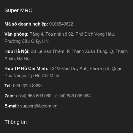
toàn về cấu tạo,
nên chọn loại nào. Trong
Super MRO
hoạt động và ứng
bài viết này, Super MRO sẽ
tế. Vậy máy cưa
giúp bạn hiểu rõ sự khác
Mã số doanh nghiệp:
0106540622
y cưa lọng khác
biệt, so sánh ưu - nhược
Văn phòng:
Tầng 4, Tòa nhà số 82, Phố Dịch Vọng Hậu,
hế nào? Loại nào
điểm và tư vấn chọn lựa
Phường Cầu Giấy, HN
 với công việc
loại máy phù hợp nhất với
ơn? Hãy cùng
nhu cầu sử dụng thực tế.
Hub Hà Nội:
2B Lê Văn Thiêm, P. Thanh Xuân Trung, Q. Thanh
ìm hiểu chi tiết
Xuân, Hà Nội
iết dưới đây
Hub TP Hồ Chí Minh:
134/3 Đào Duy Anh, Phường 9, Quận
Phú Nhuận, Tp Hồ Chí Minh
Tel:
024 2224 8888
Zalo:
(+84) 868.603.068 - (+84) 888.088.064
E-mail:
support@btcom.vn
Thông tin