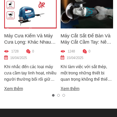
Kiếm Và Máy
Máy Cắt Sắt Để Bàn Và
Cách Kiểm 
: Khác Nhau
Máy Cắt Cầm Tay: Nên
Chất Lượn
Nào? Hướng
Chọn Loại Nào Phù Hợp
Trước Khi 
0
1248
0
1208
 Máy Phù Hợp
Nhất?
Dẫn Chi Ti
5
15/04/2025
10/04/2025
Mới
ến các loại máy
Khi làm việc với sắt thép,
Hướng dẫn cá
 linh hoạt, nhiều
một trong những thiết bị
nhanh chất 
ng bối rối giữa
quan trọng không thể thiếu
khoan trước 
ọn: máy cưa kiếm
chính là máy cắt sắt. Tuy
bạn chọn đư
Xem thêm
Xem thêm
 lọng. Cả hai
nhiên, trên thị trường hiện
tốt, bền, hoạt
 biến trong các
nay có hai dòng phổ biến là
tránh hàng g
ắt gỗ, sắt, nhựa
máy cắt sắt để bàn và máy
chất lượng.
 xây dựng nhẹ.
cắt sắt cầm tay, khiến nhiều
chúng lại khác
người phân vân không biết