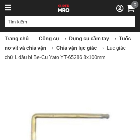
0
Trang chủ
Công cụ
Dụng cụ cầm tay
Tuốc
nơ vít và chìa vặn
Chìa vặn lục giác
Lục giác
chữ L đầu bi Be-Cu Yato YT-65286 8x100mm