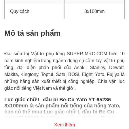
Quy cách
8x100mm
Mô tả sản phẩm
Đại siêu thị Vật tư phụ tùng SUPER-MRO.COM hơn 10
năm kinh nghiệm trong ngành dụng cụ cầm tay, vật tư phụ
tùng, đại diện phân phối của Asaki, Stanley, Dewalt,
Makita, Kingtony, Toptul, Sata, BOSI, Eight, Yato, Fujiya là
những hãng sản xuất thiết bị công nghiệp, Chìa vặn lục
giác nổi tiếng Việt Nam và thế giới.
Lục giác chữ L đầu bi Be-Cu Yato YT-65286
8x100mm là sản phẩm nổi tiếng của hãng Yato,
bạn có thể mua Lục giác chữ L đầu bi Be-Cu
Yato YT-65286 8x100mm giá rẻ nhất tại Super-
mro chỉ với 1,452,000đ/Cái
Xem thêm