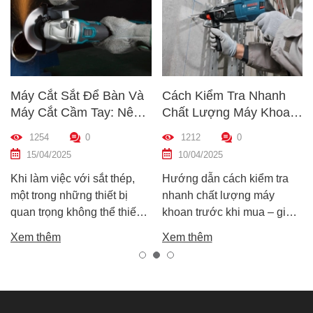
Máy Cắt Sắt Để Bàn Và
Cách Kiểm Tra Nhanh
Máy Cắt Cầm Tay: Nên
Chất Lượng Máy Khoan
Chọn Loại Nào Phù Hợp
Trước Khi Mua – Hướng
1254
0
1212
0
Nhất?
Dẫn Chi Tiết Cho Người
15/04/2025
10/04/2025
Mới
Khi làm việc với sắt thép,
Hướng dẫn cách kiểm tra
một trong những thiết bị
nhanh chất lượng máy
quan trọng không thể thiếu
khoan trước khi mua – giúp
chính là máy cắt sắt. Tuy
bạn chọn được máy khoan
Xem thêm
Xem thêm
nhiên, trên thị trường hiện
tốt, bền, hoạt động ổn định,
nay có hai dòng phổ biến là
tránh hàng giả, hàng kém
máy cắt sắt để bàn và máy
chất lượng.
cắt sắt cầm tay, khiến nhiều
người phân vân không biết