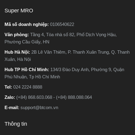
nên chọn loại nào. Trong
Super MRO
bài viết này, Super MRO sẽ
giúp bạn hiểu rõ sự khác
Mã số doanh nghiệp:
0106540622
biệt, so sánh ưu - nhược
Văn phòng:
Tầng 4, Tòa nhà số 82, Phố Dịch Vọng Hậu,
điểm và tư vấn chọn lựa
Phường Cầu Giấy, HN
loại máy phù hợp nhất với
nhu cầu sử dụng thực tế.
Hub Hà Nội:
2B Lê Văn Thiêm, P. Thanh Xuân Trung, Q. Thanh
Xuân, Hà Nội
Hub TP Hồ Chí Minh:
134/3 Đào Duy Anh, Phường 9, Quận
Phú Nhuận, Tp Hồ Chí Minh
Tel:
024 2224 8888
Zalo:
(+84) 868.603.068 - (+84) 888.088.064
E-mail:
support@btcom.vn
Thông tin