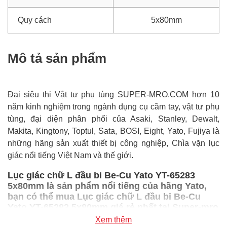
Quy cách
5x80mm
Mô tả sản phẩm
Đại siêu thị Vật tư phụ tùng SUPER-MRO.COM hơn 10
năm kinh nghiệm trong ngành dụng cụ cầm tay, vật tư phụ
tùng, đại diện phân phối của Asaki, Stanley, Dewalt,
Makita, Kingtony, Toptul, Sata, BOSI, Eight, Yato, Fujiya là
những hãng sản xuất thiết bị công nghiệp, Chìa vặn lục
giác nổi tiếng Việt Nam và thế giới.
Lục giác chữ L đầu bi Be-Cu Yato YT-65283
5x80mm là sản phẩm nổi tiếng của hãng Yato,
bạn có thể mua Lục giác chữ L đầu bi Be-Cu
Yato YT-65283 5x80mm giá rẻ nhất tại Super-mro
chỉ với 1,258,400đ/Cái
Xem thêm