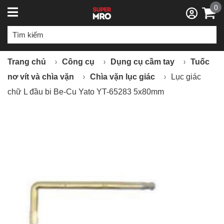
0
Trang chủ
Công cụ
Dụng cụ cầm tay
Tuốc
nơ vít và chìa vặn
Chìa vặn lục giác
Lục giác
chữ L đầu bi Be-Cu Yato YT-65283 5x80mm