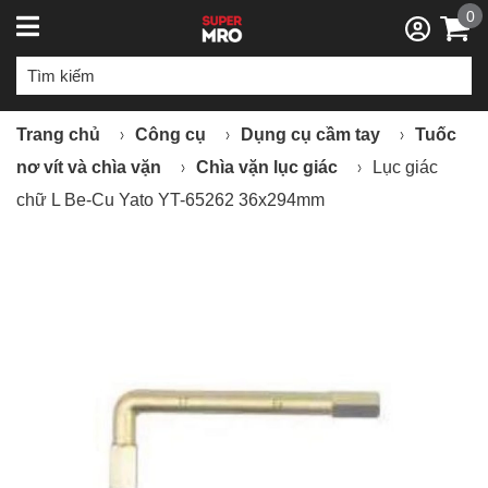
0
Trang chủ
Công cụ
Dụng cụ cầm tay
Tuốc
nơ vít và chìa vặn
Chìa vặn lục giác
Lục giác
chữ L Be-Cu Yato YT-65262 36x294mm