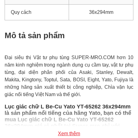
Quy cách
36x294mm
Mô tả sản phẩm
Đại siêu thị Vật tư phụ tùng SUPER-MRO.COM hơn 10
năm kinh nghiệm trong ngành dụng cụ cầm tay, vật tư phụ
tùng, đại diện phân phối của Asaki, Stanley, Dewalt,
Makita, Kingtony, Toptul, Sata, BOSI, Eight, Yato, Fujiya là
những hãng sản xuất thiết bị công nghiệp, Chìa vặn lục
giác nổi tiếng Việt Nam và thế giới.
Lục giác chữ L Be-Cu Yato YT-65262 36x294mm
là sản phẩm nổi tiếng của hãng Yato, bạn có thể
mua Lục giác chữ L Be-Cu Yato YT-65262
36x294mm giá rẻ nhất tại Super-mro chỉ với
8,808,800đ/Cái
Xem thêm