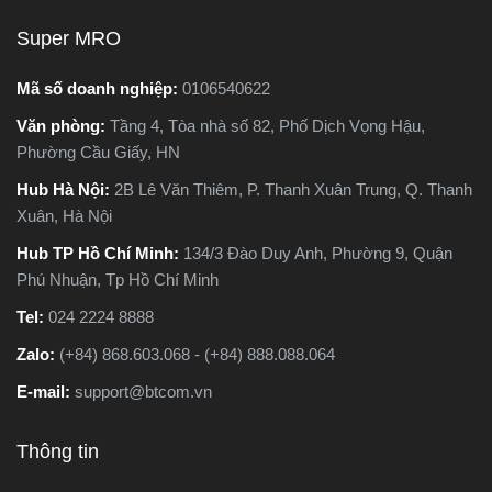
ạo,
nên chọn loại nào. Trong
Super MRO
 ứng
bài viết này, Super MRO sẽ
cưa
giúp bạn hiểu rõ sự khác
Mã số doanh nghiệp:
0106540622
hác
biệt, so sánh ưu - nhược
Văn phòng:
Tầng 4, Tòa nhà số 82, Phố Dịch Vọng Hậu,
 nào
điểm và tư vấn chọn lựa
Phường Cầu Giấy, HN
ệc
loại máy phù hợp nhất với
nhu cầu sử dụng thực tế.
Hub Hà Nội:
2B Lê Văn Thiêm, P. Thanh Xuân Trung, Q. Thanh
tiết
Xuân, Hà Nội
Hub TP Hồ Chí Minh:
134/3 Đào Duy Anh, Phường 9, Quận
Phú Nhuận, Tp Hồ Chí Minh
Tel:
024 2224 8888
Zalo:
(+84) 868.603.068 - (+84) 888.088.064
E-mail:
support@btcom.vn
Thông tin