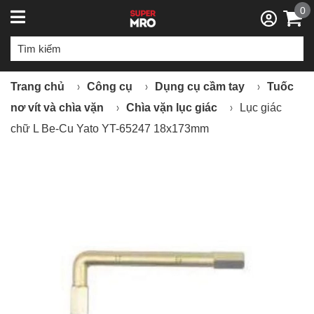
0
Trang chủ
Công cụ
Dụng cụ cầm tay
Tuốc
nơ vít và chìa vặn
Chìa vặn lục giác
Lục giác
chữ L Be-Cu Yato YT-65247 18x173mm