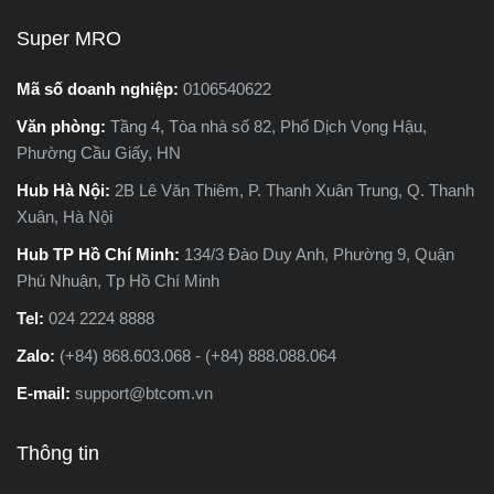
ấu tạo,
nên chọn loại nào. Trong
Super MRO
 và ứng
bài viết này, Super MRO sẽ
áy cưa
giúp bạn hiểu rõ sự khác
Mã số doanh nghiệp:
0106540622
ng khác
biệt, so sánh ưu - nhược
Văn phòng:
Tầng 4, Tòa nhà số 82, Phố Dịch Vọng Hậu,
Loại nào
điểm và tư vấn chọn lựa
Phường Cầu Giấy, HN
 việc
loại máy phù hợp nhất với
ùng
nhu cầu sử dụng thực tế.
Hub Hà Nội:
2B Lê Văn Thiêm, P. Thanh Xuân Trung, Q. Thanh
hi tiết
Xuân, Hà Nội
ây
Hub TP Hồ Chí Minh:
134/3 Đào Duy Anh, Phường 9, Quận
Phú Nhuận, Tp Hồ Chí Minh
Tel:
024 2224 8888
Zalo:
(+84) 868.603.068 - (+84) 888.088.064
E-mail:
support@btcom.vn
Thông tin