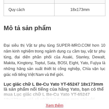
Quy cách
18x173mm
Mô tả sản phẩm
Đại siêu thị Vật tư phụ tùng SUPER-MRO.COM hơn 10
năm kinh nghiệm trong ngành dụng cụ cầm tay, vật tư phụ
tùng, đại diện phân phối của Asaki, Stanley, Dewalt,
Makita, Kingtony, Toptul, Sata, BOSI, Eight, Yato, Fujiya là
những hãng sản xuất thiết bị công nghiệp, Chìa vặn lục
giác nổi tiếng Việt Nam và thế giới.
Lục giác chữ L Be-Cu Yato YT-65247 18x173mm
là sản phẩm nổi tiếng của hãng Yato, bạn có thể
mua Lục giác chữ L Be-Cu Yato YT-65247
18x173mm giá rẻ nhất tại Super-mro chỉ với
2,456,300đ/Cái
Xem thêm