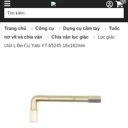
0
Trang chủ
Công cụ
Dụng cụ cầm tay
Tuốc
nơ vít và chìa vặn
Chìa vặn lục giác
Lục giác
chữ L Be-Cu Yato YT-65245 16x162mm