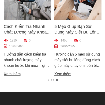
Cách Kiểm Tra Nhanh
5 Mẹo Giúp Bạn Sử
Chất Lượng Máy Khoan
Dụng Máy Siết Bu Lông
Trước Khi Mua – Hướng
Đúng Cách – Bền Máy,
1210
0
1455
0
Dẫn Chi Tiết Cho Người
Hiệu Quả Cao
10/04/2025
09/04/2025
Mới
Hướng dẫn cách kiểm tra
Hướng dẫn 5 mẹo sử dụng
nhanh chất lượng máy
máy siết bu lông đúng cách
khoan trước khi mua – giúp
giúp máy chạy êm, bền bỉ
bạn chọn được máy khoan
và an toàn. Tránh lỗi sai phổ
Xem thêm
Xem thêm
tốt, bền, hoạt động ổn định,
biến khiến máy nhanh hỏng
tránh hàng giả, hàng kém
và kém hiệu suất.
chất lượng.