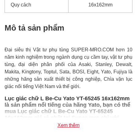
Quy cách
16x162mm
Mô tả sản phẩm
Đại siêu thị Vật tư phụ tùng SUPER-MRO.COM hơn 10
năm kinh nghiệm trong ngành dụng cụ cầm tay, vật tư phụ
tùng, đại diện phân phối của Asaki, Stanley, Dewalt,
Makita, Kingtony, Toptul, Sata, BOSI, Eight, Yato, Fujiya là
những hãng sản xuất thiết bị công nghiệp, Chìa vặn lục
giác nổi tiếng Việt Nam và thế giới.
Lục giác chữ L Be-Cu Yato YT-65245 16x162mm
là sản phẩm nổi tiếng của hãng Yato, bạn có thể
mua Lục giác chữ L Be-Cu Yato YT-65245
16x162mm giá rẻ nhất tại Super-mro chỉ với
2,202,200đ/Cái
Xem thêm
SUPER-MRO.COM cam kết: