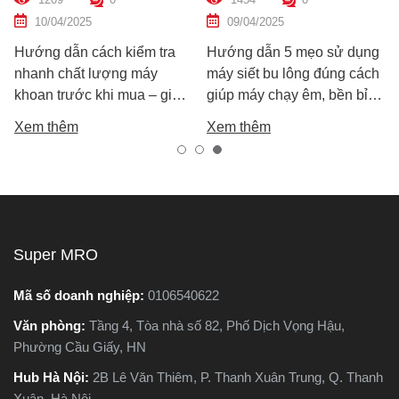
Dẫn Chi Tiết Cho Người
Hiệu Quả Cao
10/04/2025
09/04/2025
Mới
Hướng dẫn cách kiểm tra
Hướng dẫn 5 mẹo sử dụng
nhanh chất lượng máy
máy siết bu lông đúng cách
khoan trước khi mua – giúp
giúp máy chạy êm, bền bỉ
bạn chọn được máy khoan
và an toàn. Tránh lỗi sai phổ
Xem thêm
Xem thêm
tốt, bền, hoạt động ổn định,
biến khiến máy nhanh hỏng
tránh hàng giả, hàng kém
và kém hiệu suất.
chất lượng.
Super MRO
Mã số doanh nghiệp:
0106540622
Văn phòng:
Tầng 4, Tòa nhà số 82, Phố Dịch Vọng Hậu,
Phường Cầu Giấy, HN
Hub Hà Nội:
2B Lê Văn Thiêm, P. Thanh Xuân Trung, Q. Thanh
Xuân, Hà Nội