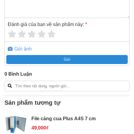
7 cm
xin vui lòng liên hệ hotline -
024.2224.8888
hoặc
zalo -
0868.603.068
Đánh giá của bạn về sản phẩm này:
*
Gửi ảnh
Gửi
0
Bình Luận
Sản phẩm tương tự
File càng cua Plus A4S 7 cm
49,000₫