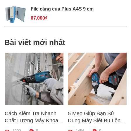
File càng cua Plus A4S 9 cm
67,000₫
Bài viết mới nhất
Cách Kiểm Tra Nhanh
5 Mẹo Giúp Bạn Sử
Chất Lượng Máy Khoan
Dụng Máy Siết Bu Lông
Trước Khi Mua – Hướng
Đúng Cách – Bền Máy,
1209
0
1454
0