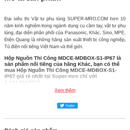
Đại siêu thị Vật tư phụ tùng SUPER-MRO.COM hơn 10
năm kinh nghiệm trong ngành dụng cụ cầm tay, vật tư phụ
tùng, đại diện phân phối của Panasonic, Khác, Sino, MPE,
Điện Quang là những hãng sản xuất thiết bị công nghiệp,
Tủ điện nổi tiếng Việt Nam và thế giới.
Hộp Nguồn Thi Công MDCE-MDBOX-S1-IP67 là
sản phẩm nổi tiếng của hãng Khác, bạn có thể
mua Hộp Nguồn Thi Công MDCE-MDBOX-S1-
IP67 giá rẻ nhất tại Super-mro chỉ với
1,134,000đ/Cái
Xem thêm
SUPER-MRO.COM cam kết:
Giá
Hộp Nguồn Thi Công MDCE-MDBOX-S1-IP67
rẻ
Twitter
nhất trong ngành công nghiệp MRO
Hộp Nguồn Thi Công MDCE-MDBOX-S1-IP67
100%