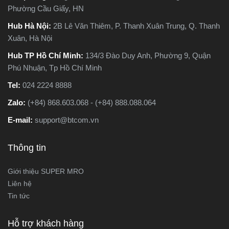
Phường Cầu Giấy, HN
loại máy phù hợp nhất với
nhu cầu sử dụng thực tế.
Hub Hà Nội:
2B Lê Văn Thiêm, P. Thanh Xuân Trung, Q. Thanh
Xuân, Hà Nội
Hub TP Hồ Chí Minh:
134/3 Đào Duy Anh, Phường 9, Quận
Phú Nhuận, Tp Hồ Chí Minh
Tel:
024 2224 8888
Zalo:
(+84) 868.603.068 - (+84) 888.088.064
E-mail:
support@btcom.vn
Thông tin
Giới thiệu SUPER MRO
Liên hệ
Tin tức
Hỗ trợ khách hàng