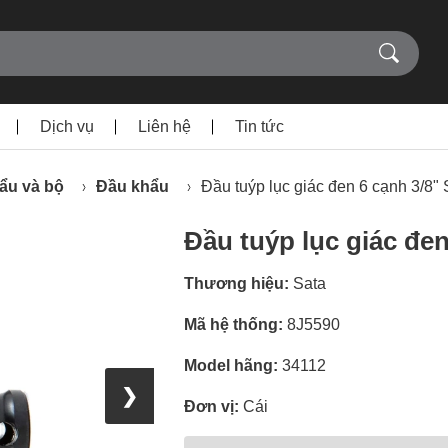
Dịch vụ
Liên hệ
Tin tức
ẩu và bộ
Đầu khẩu
Đầu tuýp lục giác đen 6 cạnh 3/8
Đầu tuýp lục giác đe
Thương hiệu:
Sata
Mã hệ thống:
8J5590
Model hãng:
34112
❯
Đơn vị:
Cái