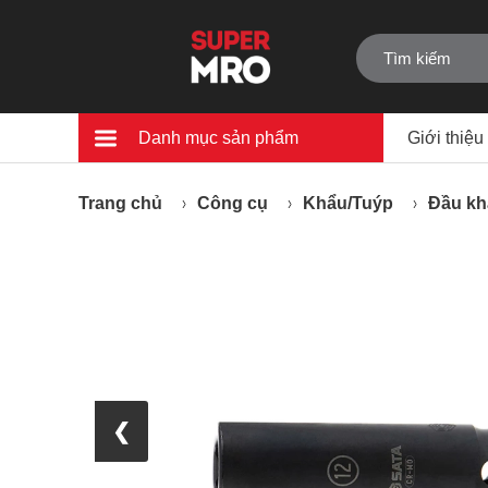
Danh mục sản phẩm
Giới thiệu
Trang chủ
Công cụ
Khẩu/Tuýp
Đầu kh
❮