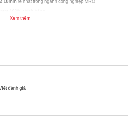
112 18mm
rẻ nhất trong ngành công nghiệp MRO
18mm
100% chính hãng
Xem thêm
giác đen 6 cạnh 3/8" Sata 34112 18mm
xin vui lòng liên hệ
Viết đánh giá