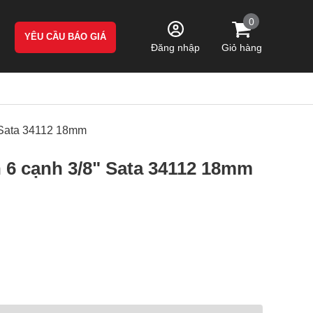
0
YÊU CẦU BÁO GIÁ
Giỏ hàng
Đăng nhập
" Sata 34112 18mm
n 6 cạnh 3/8" Sata 34112 18mm