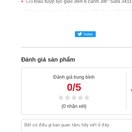
Giá
Đầu tuýp lục giác đen 6 cạnh 3/8" Sata 34
Đầu tuýp lục giác đen 6 cạnh 3/8" Sata 34112 
Freeship toàn quốc đơn từ 3 triệu
Bao 1 đổi 1 trong 24 giờ
Twitter
Nếu bạn cần thêm thông tin của
Đầu tuýp lục 
024.2224.8888
hoặc zalo -
0868.603.068
Đánh giá sản phẩm
Đánh giá trung bình
0/5
(0 nhận xét)