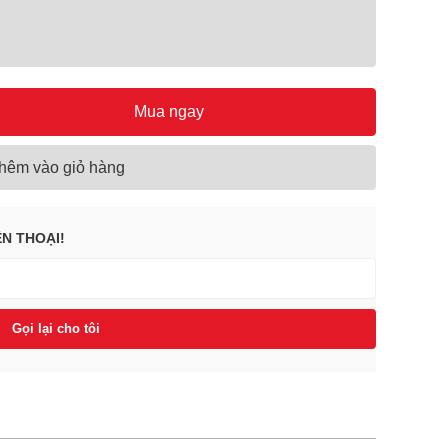
Mua ngay
hêm vào giỏ hàng
ỆN THOẠI!
Gọi lại cho tôi