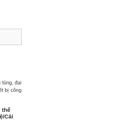
tùng, đại
ết bị công
 thể
ệ/Cái