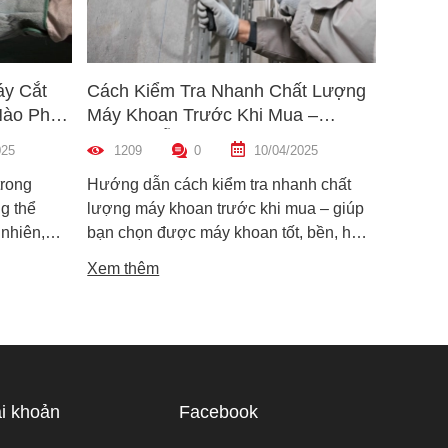
áy Cắt
Cách Kiểm Tra Nhanh Chất Lượng
5 Mẹo 
Nào Phù
Máy Khoan Trước Khi Mua –
Bu Lôn
Hướng Dẫn Chi Tiết Cho Người
Hiệu Q
025
1209
0
10/04/2025
1454
Mới
trong
Hướng dẫn cách kiểm tra nhanh chất
Hướng d
g thể
lượng máy khoan trước khi mua – giúp
lông đú
 nhiên,
bạn chọn được máy khoan tốt, bền, hoạt
bỉ và an
i dòng phổ
động ổn định, tránh hàng giả, hàng kém
khiến m
Xem thêm
Xem th
máy cắt
chất lượng.
suất.
i phân vân
Trong bài
ạn hiểu rõ
ược điểm
hù hợp
i khoản
Facebook
 tế.