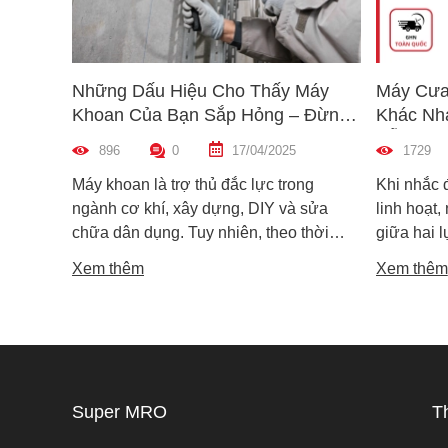
Những Dấu Hiệu Cho Thấy Máy
Máy Cưa
Khoan Của Bạn Sắp Hỏng – Đừng
Khác Nh
Bỏ Qua!
Dẫn Chọ
896
0
17/04/2025
1729
Máy khoan là trợ thủ đắc lực trong
Khi nhắc 
ngành cơ khí, xây dựng, DIY và sửa
linh hoạt,
chữa dân dụng. Tuy nhiên, theo thời
giữa hai 
gian sử dụng, máy khoan cũng có thể
máy cưa l
Xem thêm
Xem thêm
xuống cấp và hư hỏng nếu không được
trong các 
phát hiện kịp thời. Không ít người dùng
vật liệu 
chỉ nhận ra máy có vấn đề khi thiết bị đã
lại khác n
ngừng hoạt động hoàn toàn, gây gián
nguyên lý
đoạn công việc và tốn kém chi phí sửa
tế. Vậy m
chữa. Vậy làm sao để nhận biết sớm
khác nhau
Super MRO
T
các dấu hiệu máy khoan sắp hỏng? Hãy
phù hợp v