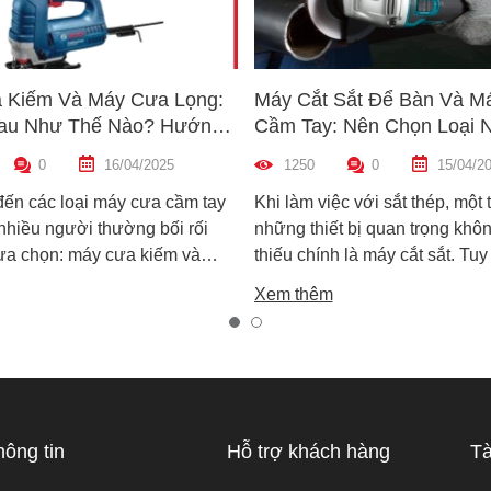
 Kiếm Và Máy Cưa Lọng:
Máy Cắt Sắt Để Bàn Và M
au Như Thế Nào? Hướng
Cầm Tay: Nên Chọn Loại 
n Máy Phù Hợp
Hợp Nhất?
0
16/04/2025
1250
0
15/04/2
đến các loại máy cưa cầm tay
Khi làm việc với sắt thép, một 
 nhiều người thường bối rối
những thiết bị quan trọng khôn
lựa chọn: máy cưa kiếm và
thiếu chính là máy cắt sắt. Tuy
ọng. Cả hai đều rất phổ biến
trên thị trường hiện nay có ha
Xem thêm
công việc cắt gỗ, sắt, nhựa và
biến là máy cắt sắt để bàn và 
xây dựng nhẹ. Tuy nhiên, chúng
sắt cầm tay, khiến nhiều ngườ
hau hoàn toàn về cấu tạo,
không biết nên chọn loại nào. 
 hoạt động và ứng dụng thực
viết này, Super MRO sẽ giúp b
áy cưa kiếm và máy cưa lọng
sự khác biệt, so sánh ưu - nh
 như thế nào? Loại nào sẽ
và tư vấn chọn lựa loại máy p
hông tin
Hỗ trợ khách hàng
Tà
ới công việc của bạn hơn?
nhất với nhu cầu sử dụng thực