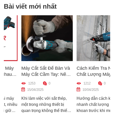
Bài viết mới nhất
Máy Cắt Sắt Để Bàn Và
Cách Kiểm Tra Nhanh
Máy Cắt Cầm Tay: Nên
Chất Lượng Máy Khoan
Chọn Loại Nào Phù Hợp
Trước Khi Mua – Hướng
1253
0
1212
0
p
Nhất?
Dẫn Chi Tiết Cho Người
15/04/2025
10/04/2025
Mới
Khi làm việc với sắt thép,
Hướng dẫn cách kiểm tra
u
một trong những thiết bị
nhanh chất lượng máy
quan trọng không thể thiếu
khoan trước khi mua – giúp