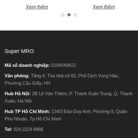
m
chính là máy cắt sắt. Tuy
bạn chọn được máy khoan
Xem thêm
Xem thêm
nhiên, trên thị trường hiện
tốt, bền, hoạt động ổn định,
nay có hai dòng phổ biến là
tránh hàng giả, hàng kém
máy cắt sắt để bàn và máy
chất lượng.
cắt sắt cầm tay, khiến nhiều
người phân vân không biết
nên chọn loại nào. Trong
Super MRO
g
bài viết này, Super MRO sẽ
giúp bạn hiểu rõ sự khác
Mã số doanh nghiệp:
0106540622
c
biệt, so sánh ưu - nhược
Văn phòng:
Tầng 4, Tòa nhà số 82, Phố Dịch Vọng Hậu,
ào
điểm và tư vấn chọn lựa
Phường Cầu Giấy, HN
loại máy phù hợp nhất với
nhu cầu sử dụng thực tế.
Hub Hà Nội:
2B Lê Văn Thiêm, P. Thanh Xuân Trung, Q. Thanh
t
Xuân, Hà Nội
Hub TP Hồ Chí Minh:
134/3 Đào Duy Anh, Phường 9, Quận
Phú Nhuận, Tp Hồ Chí Minh
Tel:
024 2224 8888