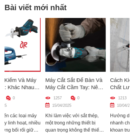
Bài viết mới nhất
y
Máy Cắt Sắt Để Bàn Và
Cách Kiểm Tra Nhanh
u
Máy Cắt Cầm Tay: Nên
Chất Lượng Máy Khoa
g
Chọn Loại Nào Phù Hợp
Trước Khi Mua – Hướn
1257
0
1213
0
Hợp
Nhất?
Dẫn Chi Tiết Cho Ngườ
15/04/2025
10/04/2025
Mới
áy
Khi làm việc với sắt thép,
Hướng dẫn cách kiểm tra
hiều
một trong những thiết bị
nhanh chất lượng máy
ữa
quan trọng không thể thiếu
khoan trước khi mua – giú