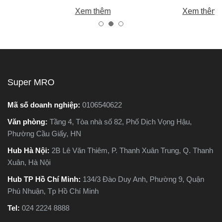
iếm
chính là máy cắt sắt. Tuy
bạn chọn được máy khoan
Xem thêm
Xem thêm
nhiên, trên thị trường hiện
tốt, bền, hoạt động ổn định
ác
nay có hai dòng phổ biến là
tránh hàng giả, hàng kém
ựa
máy cắt sắt để bàn và máy
chất lượng.
.
cắt sắt cầm tay, khiến nhiều
c
người phân vân không biết
ạo,
nên chọn loại nào. Trong
Super MRO
ứng
bài viết này, Super MRO sẽ
ưa
giúp bạn hiểu rõ sự khác
Mã số doanh nghiệp:
0106540622
hác
biệt, so sánh ưu - nhược
Văn phòng:
Tầng 4, Tòa nhà số 82, Phố Dịch Vọng Hậu,
 nào
điểm và tư vấn chọn lựa
Phường Cầu Giấy, HN
c
loại máy phù hợp nhất với
nhu cầu sử dụng thực tế.
Hub Hà Nội:
2B Lê Văn Thiêm, P. Thanh Xuân Trung, Q. Thanh
iết
Xuân, Hà Nội
Hub TP Hồ Chí Minh:
134/3 Đào Duy Anh, Phường 9, Quận
Phú Nhuận, Tp Hồ Chí Minh
Tel:
024 2224 8888