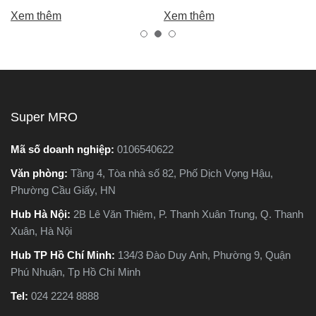
nh là máy cắt sắt. Tuy
bạn chọn được máy khoan
và an
m thêm
Xem thêm
Xem 
ên, trên thị trường hiện
tốt, bền, hoạt động ổn định,
biến 
 có hai dòng phổ biến là
tránh hàng giả, hàng kém
và ké
 cắt sắt để bàn và máy
chất lượng.
 sắt cầm tay, khiến nhiều
ời phân vân không biết
 chọn loại nào. Trong
Super MRO
 viết này, Super MRO sẽ
p bạn hiểu rõ sự khác
Mã số doanh nghiệp:
0106540622
t, so sánh ưu - nhược
Văn phòng:
Tầng 4, Tòa nhà số 82, Phố Dịch Vọng Hậu,
m và tư vấn chọn lựa
Phường Cầu Giấy, HN
i máy phù hợp nhất với
 cầu sử dụng thực tế.
Hub Hà Nội:
2B Lê Văn Thiêm, P. Thanh Xuân Trung, Q. Thanh
Xuân, Hà Nội
Hub TP Hồ Chí Minh:
134/3 Đào Duy Anh, Phường 9, Quận
Phú Nhuận, Tp Hồ Chí Minh
Tel:
024 2224 8888