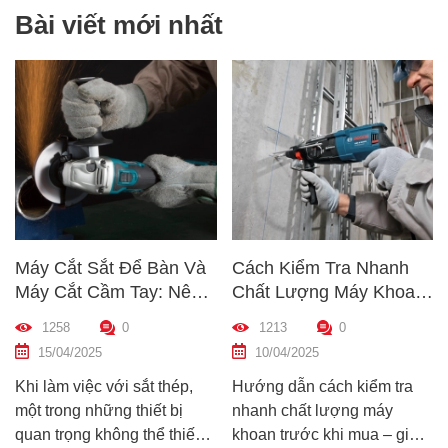
Bài viết mới nhất
y Cắt Sắt Để Bàn Và
Cách Kiểm Tra Nhanh
5 Mẹ
y Cắt Cầm Tay: Nên
Chất Lượng Máy Khoan
Dụng
ọn Loại Nào Phù Hợp
Trước Khi Mua – Hướng
Đúng
1258
0
1213
0
1
ất?
Dẫn Chi Tiết Cho Người
Hiệu
15/04/2025
10/04/2025
09
Mới
 làm việc với sắt thép,
Hướng dẫn cách kiểm tra
Hướn
 trong những thiết bị
nhanh chất lượng máy
máy s
n trọng không thể thiếu
khoan trước khi mua – giúp
giúp 