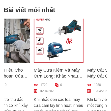
Bài viết mới nhất
Máy Cưa Kiếm Và Máy
Máy Cắt Sắt Để Bàn Và
Cưa Lọng: Khác Nhau
Máy Cắt Cầm Tay: Nên
g
Như Thế Nào? Hướng
Chọn Loại Nào Phù Hợ
1729
0
1250
0
Dẫn Chọn Máy Phù Hợp
Nhất?
16/04/2025
15/04/2025
Khi nhắc đến các loại máy
Khi làm việc với sắt thép,
xây
cưa cầm tay linh hoạt, nhiều
một trong những thiết bị