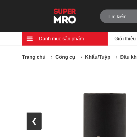
Danh mục sản phẩm
Giới thiệu
Trang chủ
Công cụ
Khẩu/Tuýp
Đầu kh
❮