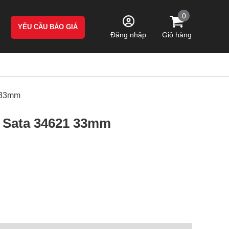
0
YÊU CẦU BÁO GIÁ
Giỏ hàng
Đăng nhập
1 33mm
" Sata 34621 33mm