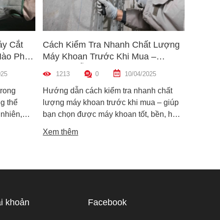
áy Cắt
Cách Kiểm Tra Nhanh Chất Lượng
5 Mẹo 
Nào Phù
Máy Khoan Trước Khi Mua –
Bu Lôn
Hướng Dẫn Chi Tiết Cho Người
Hiệu Q
025
1213
0
10/04/2025
1462
Mới
trong
Hướng dẫn cách kiểm tra nhanh chất
Hướng d
g thể
lượng máy khoan trước khi mua – giúp
lông đú
 nhiên,
bạn chọn được máy khoan tốt, bền, hoạt
bỉ và an
i dòng phổ
động ổn định, tránh hàng giả, hàng kém
khiến m
Xem thêm
Xem th
máy cắt
chất lượng.
suất.
i phân vân
Trong bài
ạn hiểu rõ
ược điểm
hù hợp
i khoản
Facebook
 tế.