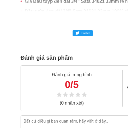
Giá
Đầu tuýp đen dài 3/4" Sata 34621 33mm
rẻ n
Đầu tuýp đen dài 3/4" Sata 34621 33mm
100% ch
Freeship toàn quốc đơn từ 3 triệu
Bao 1 đổi 1 trong 24 giờ
Twitter
Nếu bạn cần thêm thông tin của
Đầu tuýp đen dài
zalo -
0868.603.068
Đánh giá sản phẩm
Đánh giá trung bình
0/5
(0 nhận xét)