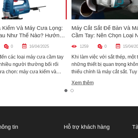
 Kiếm Và Máy Cưa Lọng:
Máy Cắt Sắt Để Bàn Và M
au Như Thế Nào? Hướng
Cầm Tay: Nên Chọn Loại 
n Máy Phù Hợp
Hợp Nhất?
0
16/04/2025
1259
0
15/04/2
đến các loại máy cưa cầm tay
Khi làm việc với sắt thép, một 
 nhiều người thường bối rối
những thiết bị quan trọng khôn
lựa chọn: máy cưa kiếm và
thiếu chính là máy cắt sắt. Tuy
ọng. Cả hai đều rất phổ biến
trên thị trường hiện nay có ha
Xem thêm
công việc cắt gỗ, sắt, nhựa và
biến là máy cắt sắt để bàn và 
xây dựng nhẹ. Tuy nhiên, chúng
sắt cầm tay, khiến nhiều ngườ
hau hoàn toàn về cấu tạo,
không biết nên chọn loại nào. 
 hoạt động và ứng dụng thực
viết này, Super MRO sẽ giúp b
áy cưa kiếm và máy cưa lọng
sự khác biệt, so sánh ưu - nh
 như thế nào? Loại nào sẽ
và tư vấn chọn lựa loại máy p
hông tin
Hỗ trợ khách hàng
Tà
ới công việc của bạn hơn?
nhất với nhu cầu sử dụng thực