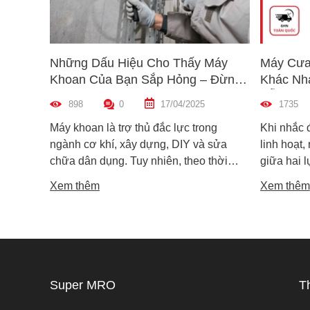
Những Dấu Hiệu Cho Thấy Máy
Máy Cưa
Khoan Của Bạn Sắp Hỏng – Đừng
Khác Nh
Bỏ Qua!
Dẫn Chọ
898
0
17/04/2025
1735
Máy khoan là trợ thủ đắc lực trong
Khi nhắc 
ngành cơ khí, xây dựng, DIY và sửa
linh hoạt,
chữa dân dụng. Tuy nhiên, theo thời
giữa hai 
gian sử dụng, máy khoan cũng có thể
máy cưa l
Xem thêm
Xem thêm
xuống cấp và hư hỏng nếu không được
trong các 
phát hiện kịp thời. Không ít người dùng
vật liệu 
chỉ nhận ra máy có vấn đề khi thiết bị đã
lại khác n
ngừng hoạt động hoàn toàn, gây gián
nguyên lý
đoạn công việc và tốn kém chi phí sửa
tế. Vậy m
chữa. Vậy làm sao để nhận biết sớm
khác nhau
Super MRO
T
các dấu hiệu máy khoan sắp hỏng? Hãy
phù hợp v