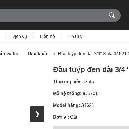
Dịch vụ
Liên hệ
Tin tức
ẩu và bộ
Đầu khẩu
Đầu tuýp đen dài 3/4" Sata 3462
Đầu tuýp đen dài 3/4
Thương hiệu:
Sata
Mã hệ thống:
8J5701
Model hãng:
34621
❯
Đơn vị:
Cái