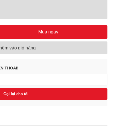
Mua ngay
hêm vào giỏ hàng
ỆN THOẠI!
Gọi lại cho tôi