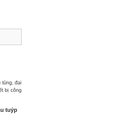
tùng, đại
ết bị công
ầu tuýp