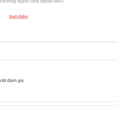
hất trong ngành công nghiệp MRO
ính hãng
Xem thêm
 3/4" Sata 34621 33mm
xin vui lòng liên hệ hotline -
024.2224.
Viết đánh giá