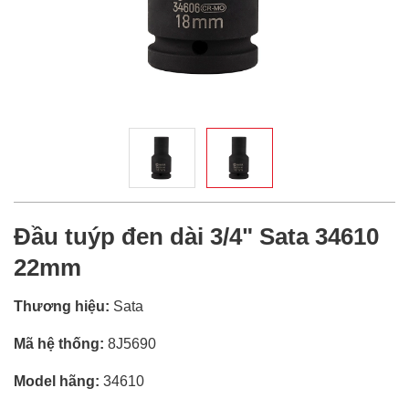
Đầu tuýp đen dài 3/4" Sata 34610
22mm
Thương hiệu:
Sata
Mã hệ thống:
8J5690
Model hãng:
34610