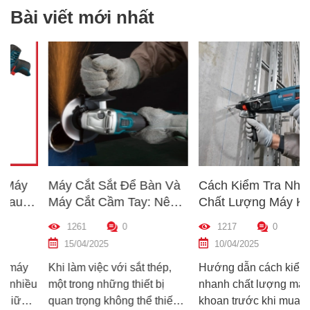
Bài viết mới nhất
Máy Cắt Sắt Để Bàn Và
Cách Kiểm Tra Nhanh
Máy Cắt Cầm Tay: Nên
Chất Lượng Máy Khoan
Chọn Loại Nào Phù Hợp
Trước Khi Mua – Hướng
1261
0
1217
0
p
Nhất?
Dẫn Chi Tiết Cho Người
15/04/2025
10/04/2025
Mới
Khi làm việc với sắt thép,
Hướng dẫn cách kiểm tra
u
một trong những thiết bị
nhanh chất lượng máy
quan trọng không thể thiếu
khoan trước khi mua – giúp