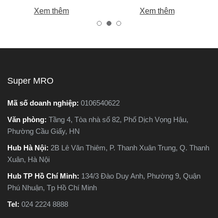
m
chính là máy cắt sắt. Tuy
bạn chọn được máy khoan
Xem thêm
Xem thêm
nhiên, trên thị trường hiện
tốt, bền, hoạt động ổn định,
nay có hai dòng phổ biến là
tránh hàng giả, hàng kém
máy cắt sắt để bàn và máy
chất lượng.
cắt sắt cầm tay, khiến nhiều
người phân vân không biết
nên chọn loại nào. Trong
Super MRO
g
bài viết này, Super MRO sẽ
giúp bạn hiểu rõ sự khác
Mã số doanh nghiệp:
0106540622
biệt, so sánh ưu - nhược
Văn phòng:
Tầng 4, Tòa nhà số 82, Phố Dịch Vọng Hậu,
o
điểm và tư vấn chọn lựa
Phường Cầu Giấy, HN
loại máy phù hợp nhất với
nhu cầu sử dụng thực tế.
Hub Hà Nội:
2B Lê Văn Thiêm, P. Thanh Xuân Trung, Q. Thanh
Xuân, Hà Nội
Hub TP Hồ Chí Minh:
134/3 Đào Duy Anh, Phường 9, Quận
Phú Nhuận, Tp Hồ Chí Minh
Tel:
024 2224 8888