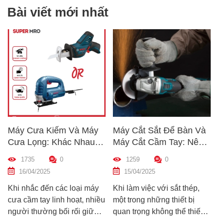
Bài viết mới nhất
iếm Và Máy
Máy Cắt Sắt Để Bàn Và
Cách Kiểm T
 Khác Nhau
Máy Cắt Cầm Tay: Nên
Chất Lượng
Nào? Hướng
Chọn Loại Nào Phù Hợp
Trước Khi M
0
1259
0
1213
 Máy Phù Hợp
Nhất?
Dẫn Chi Tiế
15/04/2025
10/04/2025
Mới
n các loại máy
Khi làm việc với sắt thép,
Hướng dẫn các
linh hoạt, nhiều
một trong những thiết bị
nhanh chất l
g bối rối giữa
quan trọng không thể thiếu
khoan trước k