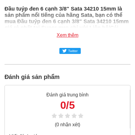
Đầu tuýp đen 6 cạnh 3/8" Sata 34210 15mm là
sản phẩm nổi tiếng của hãng Sata, bạn có thể
mua Đầu tuýp đen 6 cạnh 3/8" Sata 34210 15mm
giá rẻ nhất tại Super-mro chỉ với Liên hệ/Cái
Xem thêm
SUPER-MRO.COM cam kết:
Giá
Đầu tuýp đen 6 cạnh 3/8" Sata 34210 15mm
Twitter
rẻ
nhất trong ngành công nghiệp MRO
Đầu tuýp đen 6 cạnh 3/8" Sata 34210 15mm
100%
Đánh giá sản phẩm
chính hãng
Freeship toàn quốc đơn từ 3 triệu
Đánh giá trung bình
Bao 1 đổi 1 trong 24 giờ
0/5
Nếu bạn cần thêm thông tin của
Đầu tuýp đen 6 cạnh
3/8" Sata 34210 15mm
xin vui lòng liên hệ hotline -
024.2224.8888
hoặc zalo -
0868.603.068
(0 nhận xét)