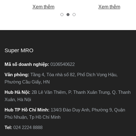
ếm
chính là máy cắt sắt. Tuy
bạn chọn được máy khoan
Xem thêm
Xem thêm
nhiên, trên thị trường hiện
tốt, bền, hoạt động ổn định,
nay có hai dòng phổ biến là
tránh hàng giả, hàng kém
a
máy cắt sắt để bàn và máy
chất lượng.
cắt sắt cầm tay, khiến nhiều
người phân vân không biết
,
nên chọn loại nào. Trong
Super MRO
ng
bài viết này, Super MRO sẽ
a
giúp bạn hiểu rõ sự khác
Mã số doanh nghiệp:
0106540622
c
biệt, so sánh ưu - nhược
Văn phòng:
Tầng 4, Tòa nhà số 82, Phố Dịch Vọng Hậu,
ào
điểm và tư vấn chọn lựa
Phường Cầu Giấy, HN
loại máy phù hợp nhất với
nhu cầu sử dụng thực tế.
Hub Hà Nội:
2B Lê Văn Thiêm, P. Thanh Xuân Trung, Q. Thanh
t
Xuân, Hà Nội
Hub TP Hồ Chí Minh:
134/3 Đào Duy Anh, Phường 9, Quận
Phú Nhuận, Tp Hồ Chí Minh
Tel:
024 2224 8888