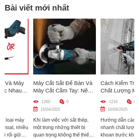
Bài viết mới nhất
Máy Cắt Sắt Để Bàn Và
Cách Kiểm Tra Nhanh
Máy Cắt Cầm Tay: Nên
Chất Lượng Máy Khoan
Chọn Loại Nào Phù Hợp
Trước Khi Mua – Hướng
1260
0
1216
0
p
Nhất?
Dẫn Chi Tiết Cho Người
15/04/2025
10/04/2025
Mới
Khi làm việc với sắt thép,
Hướng dẫn cách kiểm tra
ều
một trong những thiết bị
nhanh chất lượng máy
quan trọng không thể thiếu
khoan trước khi mua – giúp