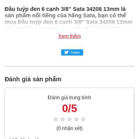
Đầu tuýp đen 6 cạnh 3/8" Sata 34208 13mm là
sản phẩm nổi tiếng của hãng Sata, bạn có thể
mua Đầu tuýp đen 6 cạnh 3/8" Sata 34208 13mm
giá rẻ nhất tại Super-mro chỉ với Liên hệ/Cái
Xem thêm
SUPER-MRO.COM cam kết:
Giá
Đầu tuýp đen 6 cạnh 3/8" Sata 34208 13mm
Twitter
rẻ
nhất trong ngành công nghiệp MRO
Đầu tuýp đen 6 cạnh 3/8" Sata 34208 13mm
100%
Đánh giá sản phẩm
chính hãng
Freeship toàn quốc đơn từ 3 triệu
Đánh giá trung bình
Bao 1 đổi 1 trong 24 giờ
0/5
Nếu bạn cần thêm thông tin của
Đầu tuýp đen 6 cạnh
3/8" Sata 34208 13mm
xin vui lòng liên hệ hotline -
024.2224.8888
hoặc zalo -
0868.603.068
(0 nhận xét)