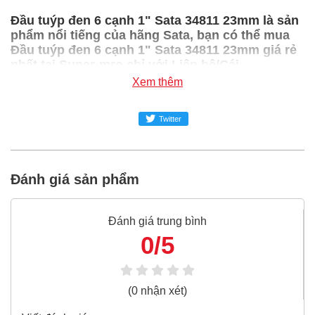
Đầu tuýp đen 6 cạnh 1" Sata 34811 23mm là sản
phẩm nổi tiếng của hãng Sata, bạn có thể mua
Đầu tuýp đen 6 cạnh 1" Sata 34811 23mm giá rẻ
nhất tại Super-mro chỉ với Liên hệ/Cái
Xem thêm
SUPER-MRO.COM cam kết:
Giá
Đầu tuýp đen 6 cạnh 1" Sata 34811 23mm
Twitter
rẻ nhất
trong ngành công nghiệp MRO
Đầu tuýp đen 6 cạnh 1" Sata 34811 23mm
100% chính
Đánh giá sản phẩm
hãng
Freeship toàn quốc đơn từ 3 triệu
Đánh giá trung bình
Bao 1 đổi 1 trong 24 giờ
0/5
Nếu bạn cần thêm thông tin của
Đầu tuýp đen 6 cạnh
1" Sata 34811 23mm
xin vui lòng liên hệ hotline -
024.2224.8888
hoặc zalo -
0868.603.068
(0 nhận xét)