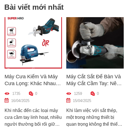
Bài viết mới nhất
ếm Và Máy
Máy Cắt Sắt Để Bàn Và
Cách Kiểm Tr
Khác Nhau
Máy Cắt Cầm Tay: Nên
Chất Lượng M
o? Hướng
Chọn Loại Nào Phù Hợp
Trước Khi Mu
0
1259
0
1213
0
áy Phù Hợp
Nhất?
Dẫn Chi Tiết 
15/04/2025
10/04/2025
Mới
các loại máy
Khi làm việc với sắt thép,
Hướng dẫn cách
nh hoạt, nhiều
một trong những thiết bị
nhanh chất lượ
bối rối giữa
quan trọng không thể thiếu
khoan trước khi