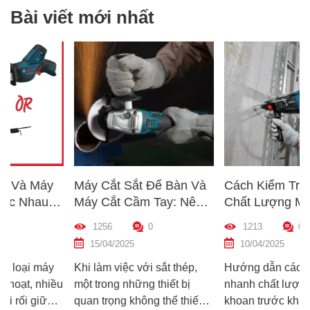
Bài viết mới nhất
Máy Cắt Sắt Để Bàn Và
Cách Kiểm Tra Nhanh
Máy Cắt Cầm Tay: Nên
Chất Lượng Máy Khoan
Chọn Loại Nào Phù Hợp
Trước Khi Mua – Hướng
1256
0
1213
0
p
Nhất?
Dẫn Chi Tiết Cho Người
15/04/2025
10/04/2025
Mới
Khi làm việc với sắt thép,
Hướng dẫn cách kiểm tra
ều
một trong những thiết bị
nhanh chất lượng máy
quan trọng không thể thiếu
khoan trước khi mua – giúp