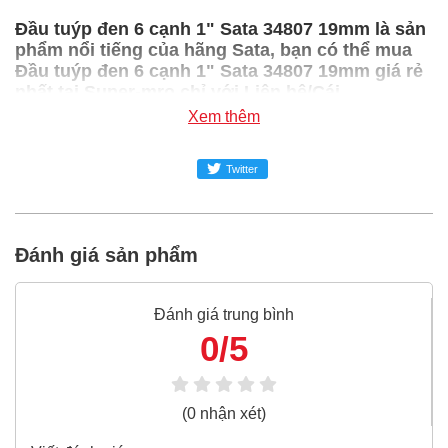
Đầu tuýp đen 6 cạnh 1" Sata 34807 19mm là sản
phẩm nổi tiếng của hãng Sata, bạn có thể mua
Đầu tuýp đen 6 cạnh 1" Sata 34807 19mm giá rẻ
nhất tại Super-mro chỉ với Liên hệ/Cái
Xem thêm
SUPER-MRO.COM cam kết:
Giá
Đầu tuýp đen 6 cạnh 1" Sata 34807 19mm
Twitter
rẻ nhất
trong ngành công nghiệp MRO
Đầu tuýp đen 6 cạnh 1" Sata 34807 19mm
100% chính
Đánh giá sản phẩm
hãng
Freeship toàn quốc đơn từ 3 triệu
Đánh giá trung bình
Bao 1 đổi 1 trong 24 giờ
0/5
Nếu bạn cần thêm thông tin của
Đầu tuýp đen 6 cạnh
1" Sata 34807 19mm
xin vui lòng liên hệ hotline -
024.2224.8888
hoặc zalo -
0868.603.068
(0 nhận xét)