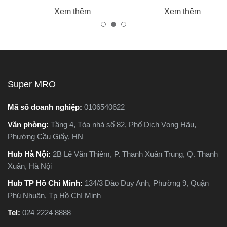
ếm
chính là máy cắt sắt. Tuy
bạn chọn được máy khoan
Xem thêm
Xem thêm
nhiên, trên thị trường hiện
tốt, bền, hoạt động ổn định,
nay có hai dòng phổ biến là
tránh hàng giả, hàng kém
a
máy cắt sắt để bàn và máy
chất lượng.
cắt sắt cầm tay, khiến nhiều
người phân vân không biết
,
nên chọn loại nào. Trong
Super MRO
ng
bài viết này, Super MRO sẽ
a
giúp bạn hiểu rõ sự khác
Mã số doanh nghiệp:
0106540622
c
biệt, so sánh ưu - nhược
Văn phòng:
Tầng 4, Tòa nhà số 82, Phố Dịch Vọng Hậu,
ào
điểm và tư vấn chọn lựa
Phường Cầu Giấy, HN
loại máy phù hợp nhất với
nhu cầu sử dụng thực tế.
Hub Hà Nội:
2B Lê Văn Thiêm, P. Thanh Xuân Trung, Q. Thanh
t
Xuân, Hà Nội
Hub TP Hồ Chí Minh:
134/3 Đào Duy Anh, Phường 9, Quận
Phú Nhuận, Tp Hồ Chí Minh
Tel:
024 2224 8888