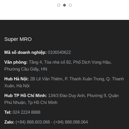
nhiên, trên thị trường hiện
tốt, bền, hoạt động ổn định
ác
nay có hai dòng phổ biến là
tránh hàng giả, hàng kém
ựa
máy cắt sắt để bàn và máy
chất lượng.
.
cắt sắt cầm tay, khiến nhiều
c
người phân vân không biết
ạo,
nên chọn loại nào. Trong
Super MRO
ứng
bài viết này, Super MRO sẽ
ưa
giúp bạn hiểu rõ sự khác
Mã số doanh nghiệp:
0106540622
hác
biệt, so sánh ưu - nhược
Văn phòng:
Tầng 4, Tòa nhà số 82, Phố Dịch Vọng Hậu,
 nào
điểm và tư vấn chọn lựa
Phường Cầu Giấy, HN
c
loại máy phù hợp nhất với
nhu cầu sử dụng thực tế.
Hub Hà Nội:
2B Lê Văn Thiêm, P. Thanh Xuân Trung, Q. Thanh
iết
Xuân, Hà Nội
Hub TP Hồ Chí Minh:
134/3 Đào Duy Anh, Phường 9, Quận
Phú Nhuận, Tp Hồ Chí Minh
Tel:
024 2224 8888
Zalo:
(+84) 868.603.068 - (+84) 888.088.064