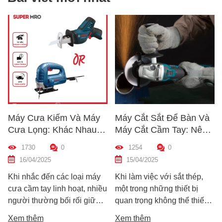
Cưa Kiếm Và Máy
Máy Cắt Sắt Để Bàn Và
Cách 
Lọng: Khác Nhau
Máy Cắt Cầm Tay: Nên
Chất 
Thế Nào? Hướng
Chọn Loại Nào Phù Hợp
Trước
730
0
1254
0
1212
Chọn Máy Phù Hợp
Nhất?
Dẫn Ch
/04/2025
15/04/2025
10/04
Mới
hắc đến các loại máy
Khi làm việc với sắt thép,
Hướng d
ầm tay linh hoạt, nhiều
một trong những thiết bị
nhanh 
 thường bối rối giữa
quan trọng không thể thiếu
khoan t
ựa chọn: máy cưa kiếm
chính là máy cắt sắt. Tuy
bạn ch
thêm
Xem thêm
Xem th