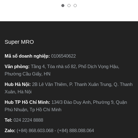
y cưa lọng. Cả hai
nhiên, trên thị trường hiện
tốt, bền
ất phổ biến trong các
nay có hai dòng phổ biến là
tránh h
việc cắt gỗ, sắt, nhựa
máy cắt sắt để bàn và máy
chất lư
t liệu xây dựng nhẹ.
cắt sắt cầm tay, khiến nhiều
hiên, chúng lại khác
người phân vân không biết
hoàn toàn về cấu tạo,
nên chọn loại nào. Trong
Super MRO
n lý hoạt động và ứng
bài viết này, Super MRO sẽ
thực tế. Vậy máy cưa
giúp bạn hiểu rõ sự khác
Mã số doanh nghiệp:
0106540622
và máy cưa lọng khác
biệt, so sánh ưu - nhược
Văn phòng:
Tầng 4, Tòa nhà số 82, Phố Dịch Vọng Hậu,
như thế nào? Loại nào
điểm và tư vấn chọn lựa
Phường Cầu Giấy, HN
ù hợp với công việc
loại máy phù hợp nhất với
bạn hơn? Hãy cùng
nhu cầu sử dụng thực tế.
Hub Hà Nội:
2B Lê Văn Thiêm, P. Thanh Xuân Trung, Q. Thanh
 MRO tìm hiểu chi tiết
Xuân, Hà Nội
 bài viết dưới đây
Hub TP Hồ Chí Minh:
134/3 Đào Duy Anh, Phường 9, Quận
Phú Nhuận, Tp Hồ Chí Minh
Tel:
024 2224 8888
Zalo:
(+84) 868.603.068 - (+84) 888.088.064