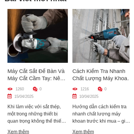
Máy Cắt Sắt Để Bàn Và
Cách Kiểm Tra Nhanh
Máy Cắt Cầm Tay: Nên
Chất Lượng Máy Khoan
Chọn Loại Nào Phù Hợp
Trước Khi Mua – Hướng
1260
0
1216
0
Nhất?
Dẫn Chi Tiết Cho Người
15/04/2025
10/04/2025
Mới
Khi làm việc với sắt thép,
Hướng dẫn cách kiểm tra
một trong những thiết bị
nhanh chất lượng máy
quan trọng không thể thiếu
khoan trước khi mua – giúp
chính là máy cắt sắt. Tuy
bạn chọn được máy khoan
Xem thêm
Xem thêm