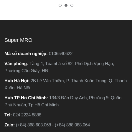
nhiên, trên thị trường hiện
tốt, bền, hoạt động ổn định,
nay có hai dòng phổ biến là
tránh hàng giả, hàng kém
máy cắt sắt để bàn và máy
chất lượng.
cắt sắt cầm tay, khiến nhiều
người phân vân không biết
nên chọn loại nào. Trong
Super MRO
bài viết này, Super MRO sẽ
giúp bạn hiểu rõ sự khác
Mã số doanh nghiệp:
0106540622
biệt, so sánh ưu - nhược
Văn phòng:
Tầng 4, Tòa nhà số 82, Phố Dịch Vọng Hậu,
điểm và tư vấn chọn lựa
Phường Cầu Giấy, HN
loại máy phù hợp nhất với
nhu cầu sử dụng thực tế.
Hub Hà Nội:
2B Lê Văn Thiêm, P. Thanh Xuân Trung, Q. Thanh
Xuân, Hà Nội
Hub TP Hồ Chí Minh:
134/3 Đào Duy Anh, Phường 9, Quận
Phú Nhuận, Tp Hồ Chí Minh
Tel:
024 2224 8888
Zalo:
(+84) 868.603.068 - (+84) 888.088.064