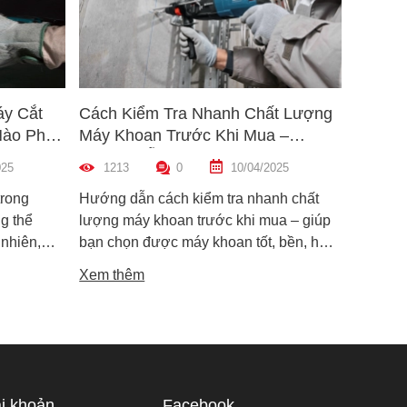
áy Cắt
Cách Kiểm Tra Nhanh Chất Lượng
5 Mẹo 
Nào Phù
Máy Khoan Trước Khi Mua –
Bu Lôn
Hướng Dẫn Chi Tiết Cho Người
Hiệu Q
025
1213
0
10/04/2025
1462
Mới
trong
Hướng dẫn cách kiểm tra nhanh chất
Hướng d
g thể
lượng máy khoan trước khi mua – giúp
lông đú
 nhiên,
bạn chọn được máy khoan tốt, bền, hoạt
bỉ và an
i dòng phổ
động ổn định, tránh hàng giả, hàng kém
khiến m
Xem thêm
Xem th
máy cắt
chất lượng.
suất.
i phân vân
Trong bài
ạn hiểu rõ
ược điểm
hù hợp
i khoản
Facebook