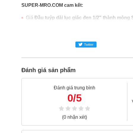
SUPER-MRO.COM cam kết:
Giá
Đầu tuýp dài lục giác đen 1/2" thành mỏng
Đầu tuýp dài lục giác đen 1/2" thành mỏng Sa
Freeship toàn quốc đơn từ 3 triệu
Twitter
Bao 1 đổi 1 trong 24 giờ
Nếu bạn cần thêm thông tin của
Đầu tuýp dài l
hotline -
024.2224.8888
hoặc zalo -
0868.603.068
Đánh giá sản phẩm
Đánh giá trung bình
0/5
(0 nhận xét)