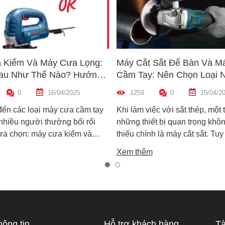
 Kiếm Và Máy Cưa Lọng:
Máy Cắt Sắt Để Bàn Và M
au Như Thế Nào? Hướng
Cầm Tay: Nên Chọn Loại 
n Máy Phù Hợp
Hợp Nhất?
0
16/04/2025
1259
0
15/04/2
đến các loại máy cưa cầm tay
Khi làm việc với sắt thép, một 
 nhiều người thường bối rối
những thiết bị quan trọng khôn
lựa chọn: máy cưa kiếm và
thiếu chính là máy cắt sắt. Tuy
ọng. Cả hai đều rất phổ biến
trên thị trường hiện nay có ha
Xem thêm
công việc cắt gỗ, sắt, nhựa và
biến là máy cắt sắt để bàn và 
xây dựng nhẹ. Tuy nhiên, chúng
sắt cầm tay, khiến nhiều ngườ
hau hoàn toàn về cấu tạo,
không biết nên chọn loại nào. 
 hoạt động và ứng dụng thực
viết này, Super MRO sẽ giúp b
áy cưa kiếm và máy cưa lọng
sự khác biệt, so sánh ưu - nh
 như thế nào? Loại nào sẽ
và tư vấn chọn lựa loại máy p
hông tin
Hỗ trợ khách hàng
Tà