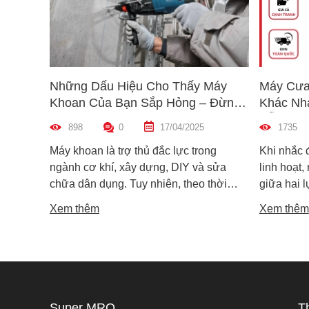
Những Dấu Hiệu Cho Thấy Máy
Máy Cưa
Khoan Của Bạn Sắp Hỏng – Đừng
Khác Nh
Bỏ Qua!
Dẫn Chọ
898
0
17/04/2025
1735
Máy khoan là trợ thủ đắc lực trong
Khi nhắc 
ngành cơ khí, xây dựng, DIY và sửa
linh hoạt,
chữa dân dụng. Tuy nhiên, theo thời
giữa hai 
gian sử dụng, máy khoan cũng có thể
máy cưa l
Xem thêm
Xem thêm
xuống cấp và hư hỏng nếu không được
trong các 
phát hiện kịp thời. Không ít người dùng
vật liệu 
chỉ nhận ra máy có vấn đề khi thiết bị đã
lại khác n
ngừng hoạt động hoàn toàn, gây gián
nguyên lý
đoạn công việc và tốn kém chi phí sửa
tế. Vậy m
chữa. Vậy làm sao để nhận biết sớm
khác nhau
Super MRO
T