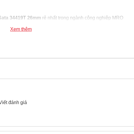
 Sata 34419T 26mm
rẻ nhất trong ngành công nghiệp MRO
ta 34419T 26mm
100% chính hãng
Xem thêm
ục giác đen 1/2" thành mỏng Sata 34419T 26mm
xin vui lò
Viết đánh giá