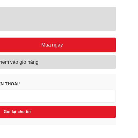
Mua ngay
hêm vào giỏ hàng
ỆN THOẠI!
Gọi lại cho tôi