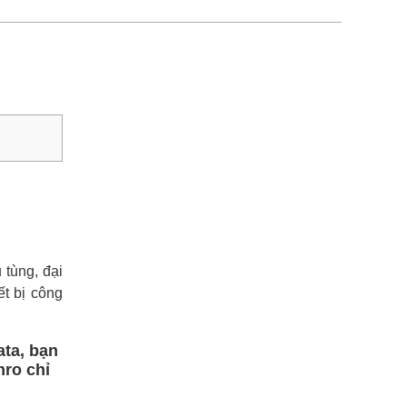
tùng, đại
ết bị công
ata, bạn
mro chỉ