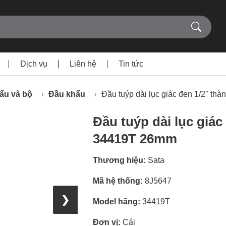
Dịch vụ
Liên hệ
Tin tức
ẩu và bộ
Đầu khẩu
Đầu tuýp dài lục giác đen 1/2" t
Đầu tuýp dài lục giá
34419T 26mm
Thương hiệu:
Sata
Mã hệ thống:
8J5647
❯
Model hãng:
34419T
Đơn vị:
Cái