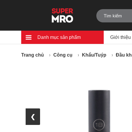
Danh mục sản phẩm
Giới thiệu
Trang chủ
Công cụ
Khẩu/Tuýp
Đầu kh
❮