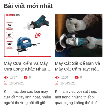
Bài viết mới nhất
y Cưa Kiếm Và Máy
Máy Cắt Sắt Để Bàn Và
Cách
a Lọng: Khác Nhau
Máy Cắt Cầm Tay: Nên
Chất
ư Thế Nào? Hướng
Chọn Loại Nào Phù Hợp
Trướ
1737
0
1260
0
1
n Chọn Máy Phù Hợp
Nhất?
Dẫn 
16/04/2025
15/04/2025
10
Mới
 nhắc đến các loại máy
Khi làm việc với sắt thép,
Hướng
 cầm tay linh hoạt, nhiều
một trong những thiết bị
nhan
ời thường bối rối giữa
quan trọng không thể thiếu
khoan