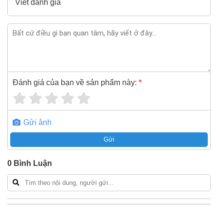
Viết đánh giá
0868.603.068
Đánh giá của bạn về sản phẩm này:
*
Gửi ảnh
Gửi
0
Bình Luận