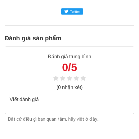
sử dụng.
Twitter
Super MRO
phân phối và cung cấp sản phẩm Đầu khẩu
bông 12 cạnh hệ inch Kingtony 633052S 3/4" chính hãng
tại Việt Nam.
Đánh giá sản phẩm
Đại siêu thị Vật tư phụ tùng SUPER-MRO.COM hơn 10
năm kinh nghiệm trong ngành dụng cụ cầm tay, vật tư phụ
tùng, đại diện phân phối của Asaki, Stanley, Bosch, Makita,
Đánh giá trung bình
Kingtony, Toptul, Sata, TONE, Yato là những hãng sản
0/5
xuất thiết bị công nghiệp, Đầu khẩu nổi tiếng Việt Nam và
thế giới.
(0 nhận xét)
Đầu khẩu bông 12 cạnh hệ inch Kingtony
633052S 3/4" là sản phẩm nổi tiếng của hãng
Viết đánh giá
Kingtony, bạn có thể mua Đầu khẩu bông 12
cạnh hệ inch Kingtony 633052S 3/4" giá rẻ nhất
tại Super-mro chỉ với 199,100đ/Cái
SUPER-MRO.COM cam kết: