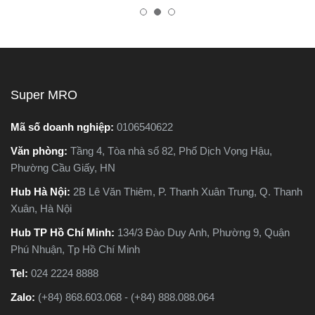
nhiên, trên thị trường hiện
tốt, bền, hoạt động ổn định,
c
nay có hai dòng phổ biến là
tránh hàng giả, hàng kém
ựa
máy cắt sắt để bàn và máy
chất lượng.
cắt sắt cầm tay, khiến nhiều
c
người phân vân không biết
o,
nên chọn loại nào. Trong
Super MRO
ứng
bài viết này, Super MRO sẽ
ưa
giúp bạn hiểu rõ sự khác
Mã số doanh nghiệp:
0106540622
ác
biệt, so sánh ưu - nhược
Văn phòng:
Tầng 4, Tòa nhà số 82, Phố Dịch Vọng Hậu,
nào
điểm và tư vấn chọn lựa
Phường Cầu Giấy, HN
c
loại máy phù hợp nhất với
nhu cầu sử dụng thực tế.
Hub Hà Nội:
2B Lê Văn Thiêm, P. Thanh Xuân Trung, Q. Thanh
iết
Xuân, Hà Nội
Hub TP Hồ Chí Minh:
134/3 Đào Duy Anh, Phường 9, Quận
Phú Nhuận, Tp Hồ Chí Minh
Tel:
024 2224 8888
Zalo:
(+84) 868.603.068 - (+84) 888.088.064