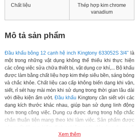
Chất liệu
Thép hợp kim chrome
vanadium
Mô tả sản phẩm
Đầu khẩu bông 12 cạnh hệ inch Kingtony 633052S 3/4"
là
một trong những vật dụng không thể thiếu khi thực hiện
các công việc sửa chữa thiết bị, vật dụng cơ khí,... Bộ khẩu
được làm bằng chất liệu hợp kim thép siêu bền, sáng bóng
và chắc khỏe. Chất liệu cao cấp không biến dạng khi vặn,
siết, rỉ sét hay mài mòn khi sử dụng trong thời gian lâu dài
với điều kiện ẩm ướt.
Đầu khẩu
Kingtony cần siết với các
dạng kích thước khác nhau, giúp bạn sử dụng linh động
hơn trong công việc. Dụng cụ được đựng trong hộp chắc
chắn thuận tiện mang theo khi làm việc. Sản phẩm được
sản xuất đã qua kiểm định nghiêm ngặt, đáp ứng được về
Xem thêm
tiêu chuẩn kỹ thuật, chất lượng đảm bảo và an toàn trong