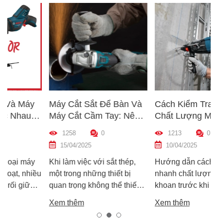
Máy Cắt Sắt Để Bàn Và
Cách Kiểm Tra Nhanh
Máy Cắt Cầm Tay: Nên
Chất Lượng Máy Khoan
Chọn Loại Nào Phù Hợp
Trước Khi Mua – Hướng
1258
0
1213
0
ợp
Nhất?
Dẫn Chi Tiết Cho Người
15/04/2025
10/04/2025
Mới
y
Khi làm việc với sắt thép,
Hướng dẫn cách kiểm tra
ều
một trong những thiết bị
nhanh chất lượng máy
quan trọng không thể thiếu
khoan trước khi mua – giúp
ếm
chính là máy cắt sắt. Tuy
bạn chọn được máy khoan
Xem thêm
Xem thêm
nhiên, trên thị trường hiện
tốt, bền, hoạt động ổn định,