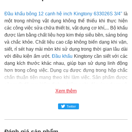
Đầu khẩu bông 12 cạnh hệ inch Kingtony 633026S 3/4"
là
một trong những vật dụng không thể thiếu khi thực hiện
các công việc sửa chữa thiết bị, vật dụng cơ khí,... Bộ khẩu
được làm bằng chất liệu hợp kim thép siêu bền, sáng bóng
và chắc khỏe. Chất liệu cao cấp không biến dạng khi vặn,
siết, rỉ sét hay mài mòn khi sử dụng trong thời gian lâu dài
với điều kiện ẩm ướt.
Đầu khẩu
Kingtony cần siết với các
dạng kích thước khác nhau, giúp bạn sử dụng linh động
hơn trong công việc. Dụng cụ được đựng trong hộp chắc
chắn thuận tiện mang theo khi làm việc. Sản phẩm được
sản xuất đã qua kiểm định nghiêm ngặt, đáp ứng được về
Xem thêm
tiêu chuẩn kỹ thuật, chất lượng đảm bảo và an toàn trong
sử dụng.
Twitter
Super MRO
phân phối và cung cấp sản phẩm Đầu khẩu
bông 12 cạnh hệ inch Kingtony 633026S 3/4" chính hãng
tại Việt Nam.
Đánh giá sản phẩm