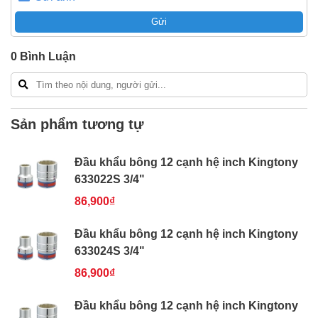
Freeship toàn quốc đơn từ 3 triệu
Gửi
Bao 1 đổi 1 trong 24 giờ
Nếu bạn cần thêm thông tin của
Đầu khẩu bông 12
0
Bình Luận
cạnh hệ inch Kingtony 633026S 3/4"
xin vui lòng liên
hệ hotline -
024.2224.8888
hoặc zalo -
0868.603.068
Sản phẩm tương tự
Đầu khẩu bông 12 cạnh hệ inch Kingtony
633022S 3/4"
86,900₫
Đầu khẩu bông 12 cạnh hệ inch Kingtony
633024S 3/4"
86,900₫
Đầu khẩu bông 12 cạnh hệ inch Kingtony