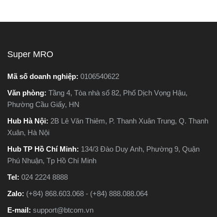
nay có hai dòng phổ biến là
tránh hàng giả, hàng kém
a
máy cắt sắt để bàn và máy
chất lượng.
cắt sắt cầm tay, khiến nhiều
người phân vân không biết
,
nên chọn loại nào. Trong
Super MRO
ng
bài viết này, Super MRO sẽ
a
giúp bạn hiểu rõ sự khác
Mã số doanh nghiệp:
0106540622
c
biệt, so sánh ưu - nhược
Văn phòng:
Tầng 4, Tòa nhà số 82, Phố Dịch Vọng Hậu,
ào
điểm và tư vấn chọn lựa
Phường Cầu Giấy, HN
loại máy phù hợp nhất với
nhu cầu sử dụng thực tế.
Hub Hà Nội:
2B Lê Văn Thiêm, P. Thanh Xuân Trung, Q. Thanh
t
Xuân, Hà Nội
Hub TP Hồ Chí Minh:
134/3 Đào Duy Anh, Phường 9, Quận
Phú Nhuận, Tp Hồ Chí Minh
Tel:
024 2224 8888
Zalo:
(+84) 868.603.068 - (+84) 888.088.064
E-mail:
support@btcom.vn