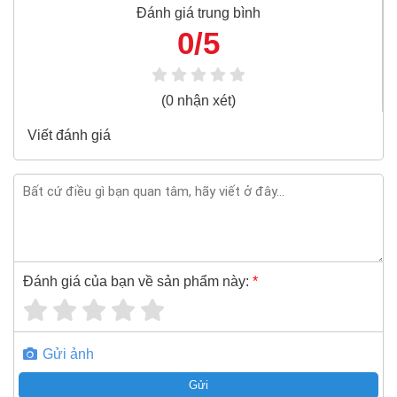
tùng, đại diện phân phối của Asaki, Stanley, Bosch, Makita,
Đánh giá trung bình
Kingtony, Toptul, Sata, TONE, Yato là những hãng sản
0/5
xuất thiết bị công nghiệp, Đầu khẩu nổi tiếng Việt Nam và
thế giới.
(0 nhận xét)
Đầu khẩu 12 cạnh Toptul BBEF1208
3/8"x1/4"x63mm (mạ crom) là sản phẩm nổi
Viết đánh giá
tiếng của hãng Toptul, bạn có thể mua Đầu khẩu
12 cạnh Toptul BBEF1208 3/8"x1/4"x63mm (mạ
crom) giá rẻ nhất tại Super-mro chỉ với
48,730đ/Cái
SUPER-MRO.COM cam kết:
Giá
Đầu khẩu 12 cạnh Toptul BBEF1208
Đánh giá của bạn về sản phẩm này:
*
3/8"x1/4"x63mm (mạ crom)
rẻ nhất trong ngành công
nghiệp MRO
Đầu khẩu 12 cạnh Toptul BBEF1208 3/8"x1/4"x63mm
Gửi ảnh
(mạ crom)
100% chính hãng
Gửi