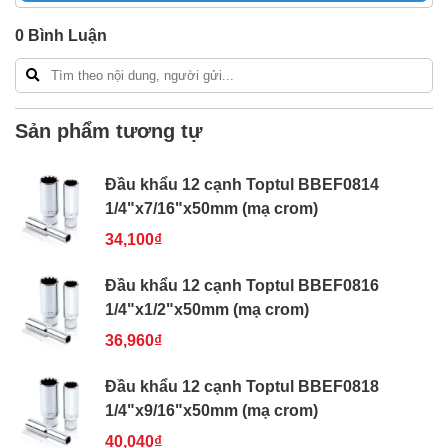
Freeship toàn quốc đơn từ 3 triệu
0
Bình Luận
Bao 1 đổi 1 trong 24 giờ
Nếu bạn cần thêm thông tin của
Đầu khẩu 12 cạnh
Toptul BBEF1208 3/8"x1/4"x63mm (mạ crom)
xin vui
lòng liên hệ hotline -
024.2224.8888
hoặc zalo -
Sản phẩm tương tự
0868.603.068
Đầu khẩu 12 cạnh Toptul BBEF0814
1/4"x7/16"x50mm (mạ crom)
34,100₫
Đầu khẩu 12 cạnh Toptul BBEF0816
1/4"x1/2"x50mm (mạ crom)
36,960₫
Đầu khẩu 12 cạnh Toptul BBEF0818
1/4"x9/16"x50mm (mạ crom)
40,040₫