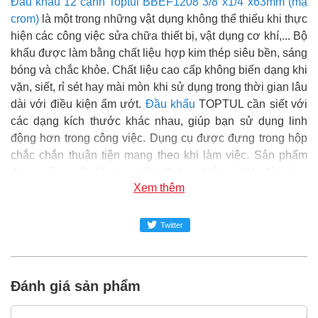
Đầu khẩu 12 cạnh Toptul BBEF1208 3/8"x1/4"x63mm (mạ
crom)
là một trong những vật dụng không thể thiếu khi thực
hiện các công việc sửa chữa thiết bị, vật dụng cơ khí,... Bộ
khẩu được làm bằng chất liệu hợp kim thép siêu bền, sáng
bóng và chắc khỏe. Chất liệu cao cấp không biến dạng khi
vặn, siết, rỉ sét hay mài mòn khi sử dụng trong thời gian lâu
dài với điều kiện ẩm ướt.
Đầu khẩu
TOPTUL cần siết với
các dạng kích thước khác nhau, giúp bạn sử dụng linh
động hơn trong công việc. Dụng cụ được đựng trong hộp
chắc chắn thuận tiện mang theo khi làm việc. Sản phẩm
được sản xuất đã qua kiểm định nghiêm ngặt, đáp ứng
Xem thêm
được về tiêu chuẩn kỹ thuật, chất lượng đảm bảo và an
toàn trong sử dụng.
Twitter
Super MRO
phân phối và cung cấp sản phẩm Đầu khẩu 12
cạnh Toptul BBEF1208 3/8"x1/4"x63mm (mạ crom) chính
hãng tại Việt Nam.
Đánh giá sản phẩm
Đại siêu thị Vật tư phụ tùng SUPER-MRO.COM hơn 10
năm kinh nghiệm trong ngành dụng cụ cầm tay, vật tư phụ