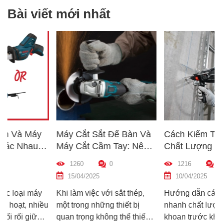
Bài viết mới nhất
Máy Cắt Sắt Để Bàn Và
Cách Kiểm Tra Nhanh
Máy Cắt Cầm Tay: Nên
Chất Lượng Máy Khoan
Chọn Loại Nào Phù Hợp
Trước Khi Mua – Hướng
1260
0
1216
0
p
Nhất?
Dẫn Chi Tiết Cho Người
15/04/2025
10/04/2025
Mới
Khi làm việc với sắt thép,
Hướng dẫn cách kiểm tra
u
một trong những thiết bị
nhanh chất lượng máy
quan trọng không thể thiếu
khoan trước khi mua – giúp