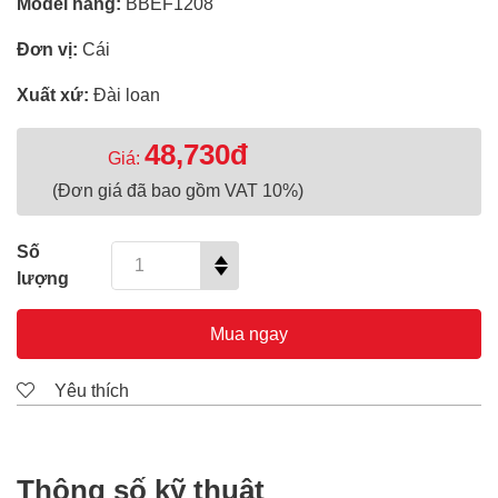
Model hãng:
BBEF1208
Đơn vị:
Cái
Xuất xứ:
Đài loan
48,730đ
Giá:
(Đơn giá đã bao gồm VAT 10%)
Số
lượng
Mua ngay
Yêu thích
Thông số kỹ thuật