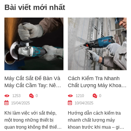
Bài viết mới nhất
Máy Cắt Sắt Để Bàn Và
Cách Kiểm Tra Nhanh
Máy Cắt Cầm Tay: Nên
Chất Lượng Máy Khoan
Chọn Loại Nào Phù Hợp
Trước Khi Mua – Hướng
1253
0
1210
0
Nhất?
Dẫn Chi Tiết Cho Người
15/04/2025
10/04/2025
Mới
Khi làm việc với sắt thép,
Hướng dẫn cách kiểm tra
một trong những thiết bị
nhanh chất lượng máy
quan trọng không thể thiếu
khoan trước khi mua – giúp