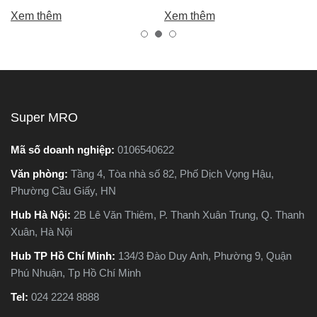
chính là máy cắt sắt. Tuy
bạn chọn được máy khoan
Xem thêm
Xem thêm
nhiên, trên thị trường hiện
tốt, bền, hoạt động ổn định,
nay có hai dòng phổ biến là
tránh hàng giả, hàng kém
máy cắt sắt để bàn và máy
chất lượng.
cắt sắt cầm tay, khiến nhiều
người phân vân không biết
nên chọn loại nào. Trong
Super MRO
bài viết này, Super MRO sẽ
giúp bạn hiểu rõ sự khác
Mã số doanh nghiệp:
0106540622
biệt, so sánh ưu - nhược
Văn phòng:
Tầng 4, Tòa nhà số 82, Phố Dịch Vọng Hậu,
điểm và tư vấn chọn lựa
Phường Cầu Giấy, HN
loại máy phù hợp nhất với
nhu cầu sử dụng thực tế.
Hub Hà Nội:
2B Lê Văn Thiêm, P. Thanh Xuân Trung, Q. Thanh
Xuân, Hà Nội
Hub TP Hồ Chí Minh:
134/3 Đào Duy Anh, Phường 9, Quận
Phú Nhuận, Tp Hồ Chí Minh
Tel:
024 2224 8888