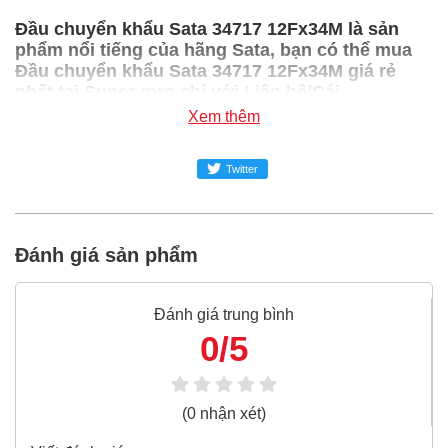
Đầu chuyển khẩu Sata 34717 12Fx34M là sản
phẩm nổi tiếng của hãng Sata, bạn có thể mua
Đầu chuyển khẩu Sata 34717 12Fx34M giá rẻ
nhất tại Super-mro chỉ với Liên hệ/Cái
Xem thêm
SUPER-MRO.COM cam kết:
Giá
Đầu chuyển khẩu Sata 34717 12Fx34M
Twitter
rẻ nhất
trong ngành công nghiệp MRO
Đầu chuyển khẩu Sata 34717 12Fx34M
100% chính
Đánh giá sản phẩm
hãng
Freeship toàn quốc đơn từ 3 triệu
Đánh giá trung bình
Bao 1 đổi 1 trong 24 giờ
0/5
Nếu bạn cần thêm thông tin của
Đầu chuyển khẩu Sata
34717 12Fx34M
xin vui lòng liên hệ hotline -
024.2224.8888
hoặc zalo -
0868.603.068
(0 nhận xét)