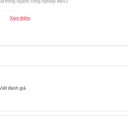
hất trong ngành công nghiệp MRO
ính hãng
Xem thêm
u Sata 34714 14Fx38M
xin vui lòng liên hệ hotline -
024.2224.
Viết đánh giá