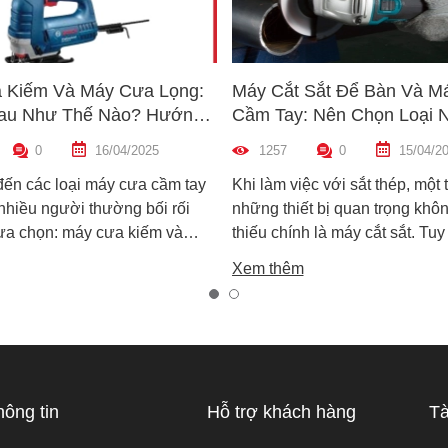
 Kiếm Và Máy Cưa Lọng:
Máy Cắt Sắt Để Bàn Và M
au Như Thế Nào? Hướng
Cầm Tay: Nên Chọn Loại 
n Máy Phù Hợp
Hợp Nhất?
0
16/04/2025
1257
0
15/04/2
đến các loại máy cưa cầm tay
Khi làm việc với sắt thép, một 
 nhiều người thường bối rối
những thiết bị quan trọng khôn
lựa chọn: máy cưa kiếm và
thiếu chính là máy cắt sắt. Tuy
ọng. Cả hai đều rất phổ biến
trên thị trường hiện nay có ha
Xem thêm
công việc cắt gỗ, sắt, nhựa và
biến là máy cắt sắt để bàn và 
xây dựng nhẹ. Tuy nhiên, chúng
sắt cầm tay, khiến nhiều ngườ
hau hoàn toàn về cấu tạo,
không biết nên chọn loại nào. 
 hoạt động và ứng dụng thực
viết này, Super MRO sẽ giúp b
áy cưa kiếm và máy cưa lọng
sự khác biệt, so sánh ưu - nh
 như thế nào? Loại nào sẽ
và tư vấn chọn lựa loại máy p
hông tin
Hỗ trợ khách hàng
Tà
ới công việc của bạn hơn?
nhất với nhu cầu sử dụng thực