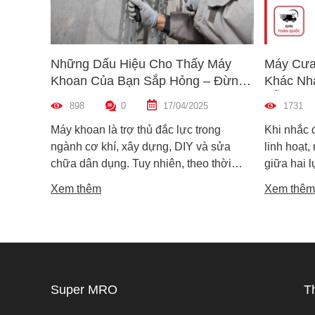
Những Dấu Hiệu Cho Thấy Máy
Máy Cưa
Khoan Của Bạn Sắp Hỏng – Đừng
Khác Nh
Bỏ Qua!
Dẫn Chọ
898
0
17/04/2025
1731
Máy khoan là trợ thủ đắc lực trong
Khi nhắc 
ngành cơ khí, xây dựng, DIY và sửa
linh hoạt,
chữa dân dụng. Tuy nhiên, theo thời
giữa hai 
gian sử dụng, máy khoan cũng có thể
máy cưa l
Xem thêm
Xem thêm
xuống cấp và hư hỏng nếu không được
trong các 
phát hiện kịp thời. Không ít người dùng
vật liệu 
chỉ nhận ra máy có vấn đề khi thiết bị đã
lại khác n
ngừng hoạt động hoàn toàn, gây gián
nguyên lý
đoạn công việc và tốn kém chi phí sửa
tế. Vậy m
chữa. Vậy làm sao để nhận biết sớm
khác nhau
Super MRO
T
các dấu hiệu máy khoan sắp hỏng? Hãy
phù hợp v