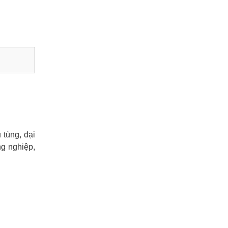
tùng, đại
ng nghiệp,
u