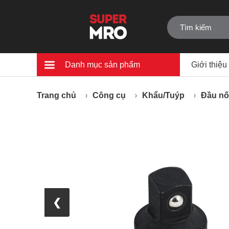
Danh mục sản phẩm
Giới thiệu
Trang chủ
Công cụ
Khẩu/Tuýp
Đầu nố
❮