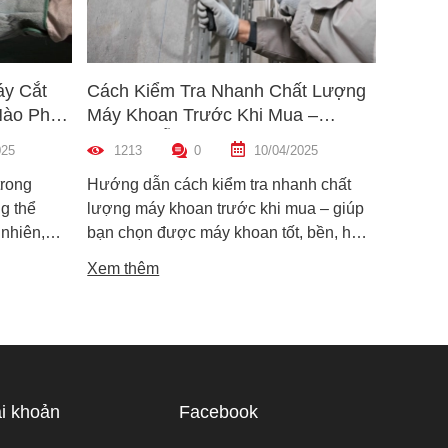
áy Cắt
Cách Kiểm Tra Nhanh Chất Lượng
5 Mẹo 
Nào Phù
Máy Khoan Trước Khi Mua –
Bu Lôn
Hướng Dẫn Chi Tiết Cho Người
Hiệu Q
025
1213
0
10/04/2025
1461
Mới
trong
Hướng dẫn cách kiểm tra nhanh chất
Hướng d
g thể
lượng máy khoan trước khi mua – giúp
lông đú
 nhiên,
bạn chọn được máy khoan tốt, bền, hoạt
bỉ và an
i dòng phổ
động ổn định, tránh hàng giả, hàng kém
khiến m
Xem thêm
Xem th
máy cắt
chất lượng.
suất.
i phân vân
Trong bài
ạn hiểu rõ
ược điểm
hù hợp
i khoản
Facebook
 tế.