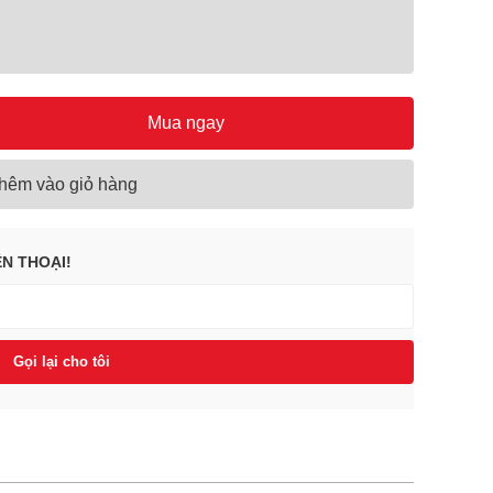
Mua ngay
hêm vào giỏ hàng
ỆN THOẠI!
Gọi lại cho tôi