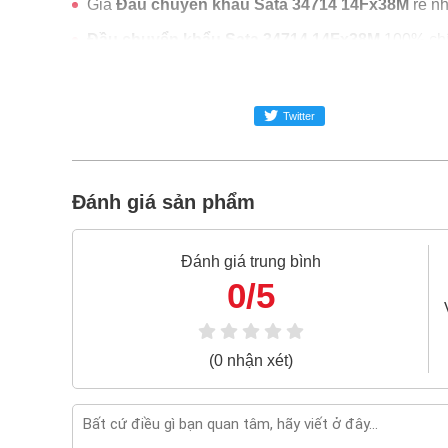
Giá
Đầu chuyển khẩu Sata 34714 14Fx38M
rẻ n
Đầu chuyển khẩu Sata 34714 14Fx38M
100% ch
Freeship toàn quốc đơn từ 3 triệu
Bao 1 đổi 1 trong 24 giờ
Twitter
Nếu bạn cần thêm thông tin của
Đầu chuyển khẩ
zalo -
0868.603.068
Đánh giá sản phẩm
Đánh giá trung bình
0/5
(0 nhận xét)