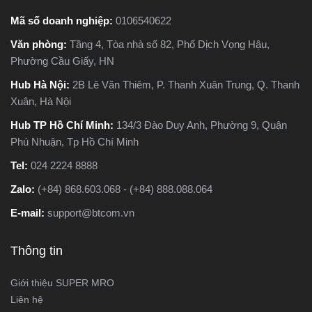
máy cưa
giúp bạn hiểu rõ sự khác
Mã số doanh nghiệp:
0106540622
ng khác
biệt, so sánh ưu - nhược
Văn phòng:
Tầng 4, Tòa nhà số 82, Phố Dịch Vọng Hậu,
Loại nào
điểm và tư vấn chọn lựa
Phường Cầu Giấy, HN
g việc
loại máy phù hợp nhất với
cùng
nhu cầu sử dụng thực tế.
Hub Hà Nội:
2B Lê Văn Thiêm, P. Thanh Xuân Trung, Q. Thanh
chi tiết
Xuân, Hà Nội
đây
Hub TP Hồ Chí Minh:
134/3 Đào Duy Anh, Phường 9, Quận
Phú Nhuận, Tp Hồ Chí Minh
Tel:
024 2224 8888
Zalo:
(+84) 868.603.068 - (+84) 888.088.064
E-mail:
support@btcom.vn
Thông tin
Giới thiệu SUPER MRO
Liên hệ