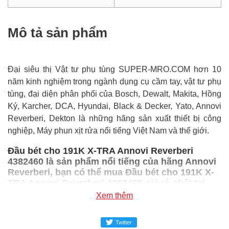
Mô tả sản phẩm
Đại siêu thị Vật tư phụ tùng SUPER-MRO.COM hơn 10
năm kinh nghiệm trong ngành dụng cụ cầm tay, vật tư phụ
tùng, đại diện phân phối của Bosch, Dewalt, Makita, Hồng
Ký, Karcher, DCA, Hyundai, Black & Decker, Yato, Annovi
Reverberi, Dekton là những hãng sản xuất thiết bị công
nghiệp, Máy phun xịt rửa nổi tiếng Việt Nam và thế giới.
Đầu bét cho 191K X-TRA Annovi Reverberi
4382460 là sản phẩm nổi tiếng của hãng Annovi
Reverberi, bạn có thể mua Đầu bét cho 191K X-
TRA Annovi Reverberi 4382460 giá rẻ nhất tại
Super-mro chỉ với 226,800đ/Cái
Xem thêm
SUPER-MRO.COM cam kết:
Twitter