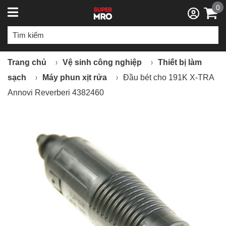
0
Trang chủ
Vệ sinh công nghiệp
Thiết bị làm
sạch
Máy phun xịt rửa
Đầu bét cho 191K X-TRA
Annovi Reverberi 4382460