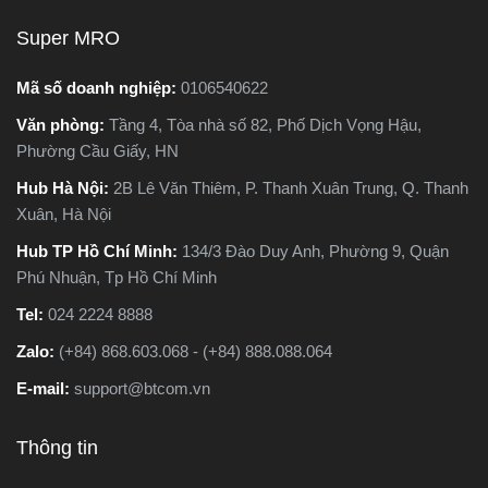
 hoàn toàn về cấu tạo,
nên chọn loại nào. Trong
Super MRO
ên lý hoạt động và ứng
bài viết này, Super MRO sẽ
 thực tế. Vậy máy cưa
giúp bạn hiểu rõ sự khác
Mã số doanh nghiệp:
0106540622
 và máy cưa lọng khác
biệt, so sánh ưu - nhược
Văn phòng:
Tầng 4, Tòa nhà số 82, Phố Dịch Vọng Hậu,
 như thế nào? Loại nào
điểm và tư vấn chọn lựa
Phường Cầu Giấy, HN
hù hợp với công việc
loại máy phù hợp nhất với
 bạn hơn? Hãy cùng
nhu cầu sử dụng thực tế.
Hub Hà Nội:
2B Lê Văn Thiêm, P. Thanh Xuân Trung, Q. Thanh
r MRO tìm hiểu chi tiết
Xuân, Hà Nội
g bài viết dưới đây
Hub TP Hồ Chí Minh:
134/3 Đào Duy Anh, Phường 9, Quận
Phú Nhuận, Tp Hồ Chí Minh
Tel:
024 2224 8888
Zalo:
(+84) 868.603.068 - (+84) 888.088.064
E-mail:
support@btcom.vn
Thông tin