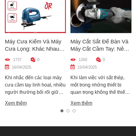
 Cưa Kiếm Và Máy
Máy Cắt Sắt Để Bàn Và
Cách 
 Lọng: Khác Nhau
Máy Cắt Cầm Tay: Nên
Chất
 Thế Nào? Hướng
Chọn Loại Nào Phù Hợp
Trước
1737
0
1260
0
12
 Chọn Máy Phù Hợp
Nhất?
Dẫn C
6/04/2025
15/04/2025
10/
Mới
nhắc đến các loại máy
Khi làm việc với sắt thép,
Hướng 
cầm tay linh hoạt, nhiều
một trong những thiết bị
nhanh
i thường bối rối giữa
quan trọng không thể thiếu
khoan 
lựa chọn: máy cưa kiếm
chính là máy cắt sắt. Tuy
bạn c
 thêm
Xem thêm
Xem t
áy cưa lọng. Cả hai
nhiên, trên thị trường hiện
tốt, b
rất phổ biến trong các
nay có hai dòng phổ biến là
tránh 
 việc cắt gỗ, sắt, nhựa
máy cắt sắt để bàn và máy
chất l
ật liệu xây dựng nhẹ.
cắt sắt cầm tay, khiến nhiều
nhiên, chúng lại khác
người phân vân không biết