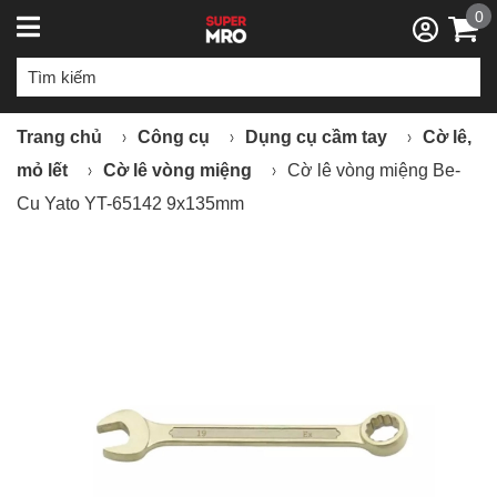
0
Trang chủ
Công cụ
Dụng cụ cầm tay
Cờ lê,
mỏ lết
Cờ lê vòng miệng
Cờ lê vòng miệng Be-
Cu Yato YT-65142 9x135mm