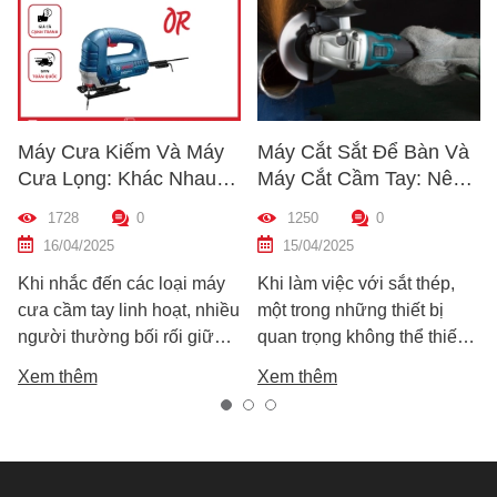
Máy Cưa Kiếm Và Máy
Máy Cắt Sắt Để Bàn Và
Cưa Lọng: Khác Nhau
Máy Cắt Cầm Tay: Nên
Như Thế Nào? Hướng
Chọn Loại Nào Phù Hợp
1728
0
1250
0
Dẫn Chọn Máy Phù Hợp
Nhất?
16/04/2025
15/04/2025
Khi nhắc đến các loại máy
Khi làm việc với sắt thép,
cưa cầm tay linh hoạt, nhiều
một trong những thiết bị
người thường bối rối giữa
quan trọng không thể thiếu
hai lựa chọn: máy cưa kiếm
chính là máy cắt sắt. Tuy
Xem thêm
Xem thêm
và máy cưa lọng. Cả hai
nhiên, trên thị trường hiện
đều rất phổ biến trong các
nay có hai dòng phổ biến là
công việc cắt gỗ, sắt, nhựa
máy cắt sắt để bàn và máy
và vật liệu xây dựng nhẹ.
cắt sắt cầm tay, khiến nhiều
Tuy nhiên, chúng lại khác
người phân vân không biết