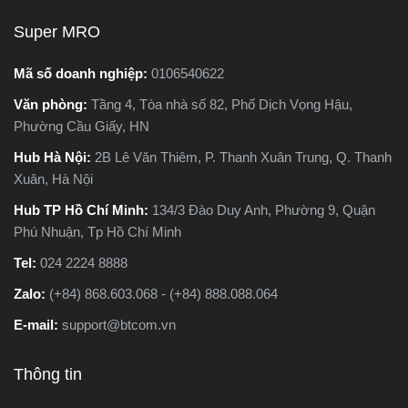
nhau hoàn toàn về cấu tạo,
nên chọn loại nào. Trong
Super MRO
nguyên lý hoạt động và ứng
bài viết này, Super MRO sẽ
dụng thực tế. Vậy máy cưa
giúp bạn hiểu rõ sự khác
Mã số doanh nghiệp:
0106540622
kiếm và máy cưa lọng khác
biệt, so sánh ưu - nhược
Văn phòng:
Tầng 4, Tòa nhà số 82, Phố Dịch Vọng Hậu,
nhau như thế nào? Loại nào
điểm và tư vấn chọn lựa
Phường Cầu Giấy, HN
sẽ phù hợp với công việc
loại máy phù hợp nhất với
của bạn hơn? Hãy cùng
nhu cầu sử dụng thực tế.
Hub Hà Nội:
2B Lê Văn Thiêm, P. Thanh Xuân Trung, Q. Thanh
Super MRO tìm hiểu chi tiết
Xuân, Hà Nội
trong bài viết dưới đây
Hub TP Hồ Chí Minh:
134/3 Đào Duy Anh, Phường 9, Quận
Phú Nhuận, Tp Hồ Chí Minh
Tel:
024 2224 8888
Zalo:
(+84) 868.603.068 - (+84) 888.088.064
E-mail:
support@btcom.vn
Thông tin