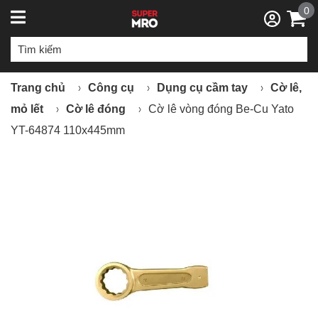
0
Trang chủ
Công cụ
Dụng cụ cầm tay
Cờ lê,
mỏ lết
Cờ lê đóng
Cờ lê vòng đóng Be-Cu Yato
YT-64874 110x445mm