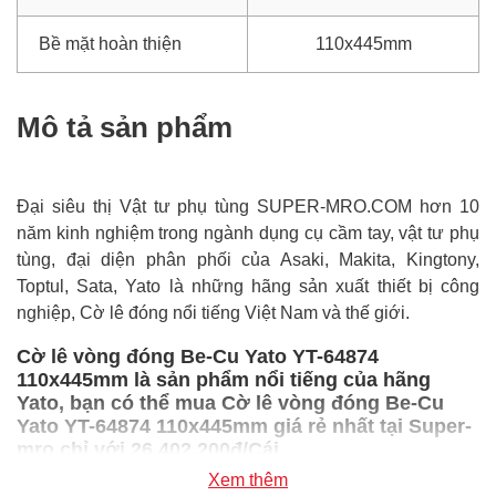
Bề mặt hoàn thiện
110x445mm
Mô tả sản phẩm
Đại siêu thị Vật tư phụ tùng SUPER-MRO.COM hơn 10
năm kinh nghiệm trong ngành dụng cụ cầm tay, vật tư phụ
tùng, đại diện phân phối của Asaki, Makita, Kingtony,
Toptul, Sata, Yato là những hãng sản xuất thiết bị công
nghiệp, Cờ lê đóng nổi tiếng Việt Nam và thế giới.
Cờ lê vòng đóng Be-Cu Yato YT-64874
110x445mm là sản phẩm nổi tiếng của hãng
Yato, bạn có thể mua Cờ lê vòng đóng Be-Cu
Yato YT-64874 110x445mm giá rẻ nhất tại Super-
mro chỉ với 26,402,200đ/Cái
Xem thêm
SUPER-MRO.COM cam kết: