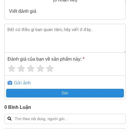
bằng vật liệu chống cháy nổ Sata 31194
Viết đánh giá
70x95x350mm
xin vui lòng liên hệ hotline -
024.2224.8888
hoặc zalo -
0868.603.068
Đánh giá của bạn về sản phẩm này:
*
Gửi ảnh
Gửi
0
Bình Luận