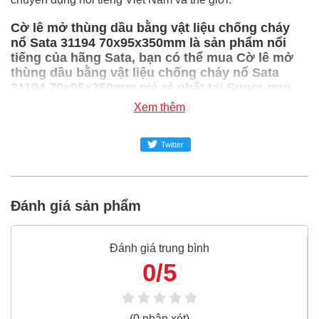
Cờ lê mở thùng dầu bằng vật liệu chống cháy
nổ Sata 31194 70x95x350mm là sản phẩm nổi
tiếng của hãng Sata, bạn có thể mua Cờ lê mở
thùng dầu bằng vật liệu chống cháy nổ Sata
31194 70x95x350mm giá rẻ nhất tại Super-mro
chỉ với Liên hệ/Cái
Xem thêm
SUPER-MRO.COM cam kết:
Twitter
Giá
Cờ lê mở thùng dầu bằng vật liệu chống cháy nổ
Sata 31194 70x95x350mm
rẻ nhất trong ngành công
nghiệp MRO
Đánh giá sản phẩm
Cờ lê mở thùng dầu bằng vật liệu chống cháy nổ
Sata 31194 70x95x350mm
100% chính hãng
Đánh giá trung bình
Freeship toàn quốc đơn từ 3 triệu
0/5
Bao 1 đổi 1 trong 24 giờ
Nếu bạn cần thêm thông tin của
Cờ lê mở thùng dầu
(0 nhận xét)