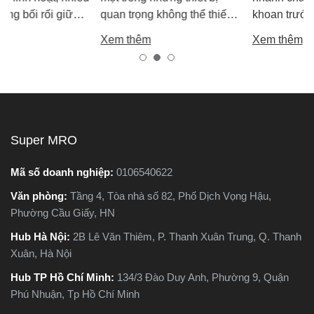
ữa
quan trọng không thể thiếu
khoan trước khi mua – giú
kiếm
chính là máy cắt sắt. Tuy
bạn chọn được máy khoa
Xem thêm
Xem thêm
nhiên, trên thị trường hiện
tốt, bền, hoạt động ổn định
ác
nay có hai dòng phổ biến là
tránh hàng giả, hàng kém
hựa
máy cắt sắt để bàn và máy
chất lượng.
.
cắt sắt cầm tay, khiến nhiều
c
người phân vân không biết
ạo,
nên chọn loại nào. Trong
Super MRO
 ứng
bài viết này, Super MRO sẽ
cưa
giúp bạn hiểu rõ sự khác
Mã số doanh nghiệp:
0106540622
hác
biệt, so sánh ưu - nhược
Văn phòng:
Tầng 4, Tòa nhà số 82, Phố Dịch Vọng Hậu,
 nào
điểm và tư vấn chọn lựa
Phường Cầu Giấy, HN
c
loại máy phù hợp nhất với
nhu cầu sử dụng thực tế.
Hub Hà Nội:
2B Lê Văn Thiêm, P. Thanh Xuân Trung, Q. Thanh
iết
Xuân, Hà Nội
Hub TP Hồ Chí Minh:
134/3 Đào Duy Anh, Phường 9, Quận
Phú Nhuận, Tp Hồ Chí Minh