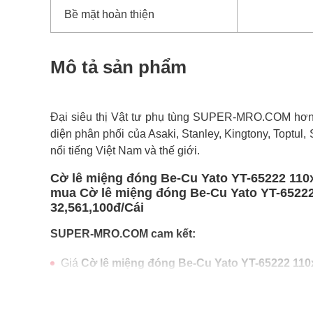
Bề mặt hoàn thiện
Mô tả sản phẩm
Đại siêu thị Vật tư phụ tùng SUPER-MRO.COM hơn 1
diện phân phối của Asaki, Stanley, Kingtony, Toptul,
nổi tiếng Việt Nam và thế giới.
Cờ lê miệng đóng Be-Cu Yato YT-65222 110x
mua Cờ lê miệng đóng Be-Cu Yato YT-65222 
32,561,100đ/Cái
SUPER-MRO.COM cam kết:
Giá
Cờ lê miệng đóng Be-Cu Yato YT-65222 11
Cờ lê miệng đóng Be-Cu Yato YT-65222 110x5
Freeship toàn quốc đơn từ 3 triệu