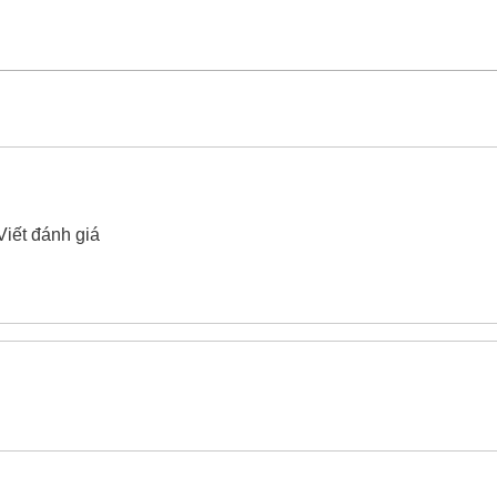
óng Be-Cu Yato YT-65222 110x512.5mm
xin vui lòng liên hệ
Viết đánh giá