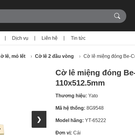
Dịch vụ
Liên hệ
Tin tức
ờ lê, mỏ lết
Cờ lê 2 đầu vòng
Cờ lê miệng đóng Be-
Cờ lê miệng đóng Be
110x512.5mm
Thương hiệu:
Yato
Mã hệ thống:
8G9548
❯
Model hãng:
YT-65222
Đơn vị:
Cái