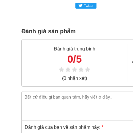
Twitter
Bao 1 đổi 1 trong 24 giờ
Nếu bạn cần thêm thông tin của
Cờ lê miệng đ
024.2224.8888
hoặc zalo -
0868.603.068
Đánh giá sản phẩm
Đánh giá trung bình
0/5
(0 nhận xét)
Đánh giá của bạn về sản phẩm này:
*