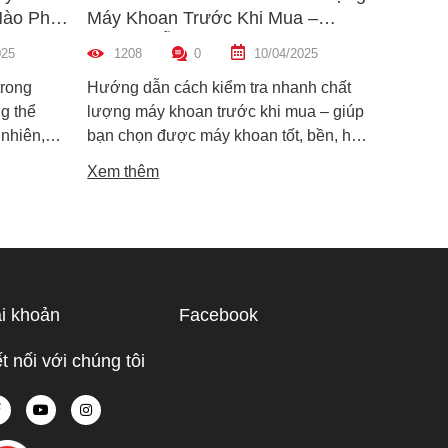
Nào Phù
Máy Khoan Trước Khi Mua –
Bu Lôn
Hướng Dẫn Chi Tiết Cho Người
Hiệu Q
025
1208
0
10/04/2025
1454
Mới
trong
Hướng dẫn cách kiểm tra nhanh chất
Hướng d
g thể
lượng máy khoan trước khi mua – giúp
lông đú
 nhiên,
bạn chọn được máy khoan tốt, bền, hoạt
bỉ và an
i dòng phổ
động ổn định, tránh hàng giả, hàng kém
khiến m
Xem thêm
Xem th
máy cắt
chất lượng.
suất.
i phân vân
Trong bài
ạn hiểu rõ
ược điểm
hù hợp
i khoản
Facebook
 tế.
t nối với chúng tôi