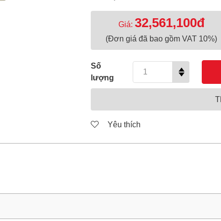
32,561,100đ
Giá:
(Đơn giá đã bao gồm VAT 10%)
Số
lượng
T
Yêu thích