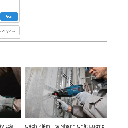
Gửi
áy Cắt
Cách Kiểm Tra Nhanh Chất Lượng
5 Mẹo 