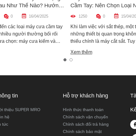
au Như Thế Nào? Hướng
Cầm Tay: Nên Chọn Loại 
n Máy Phù Hợp
Hợp Nhất?
0
16/04/2025
1250
0
15/04/2
đến các loại máy cưa cầm tay
Khi làm việc với sắt thép, một 
 nhiều người thường bối rối
những thiết bị quan trọng khôn
lựa chọn: máy cưa kiếm và
thiếu chính là máy cắt sắt. Tuy
ọng. Cả hai đều rất phổ biến
trên thị trường hiện nay có ha
Xem thêm
công việc cắt gỗ, sắt, nhựa và
biến là máy cắt sắt để bàn và 
xây dựng nhẹ. Tuy nhiên, chúng
sắt cầm tay, khiến nhiều ngườ
hau hoàn toàn về cấu tạo,
không biết nên chọn loại nào. 
 hoạt động và ứng dụng thực
viết này, Super MRO sẽ giúp b
áy cưa kiếm và máy cưa lọng
sự khác biệt, so sánh ưu - nh
 như thế nào? Loại nào sẽ
và tư vấn chọn lựa loại máy p
hông tin
Hỗ trợ khách hàng
Tà
ới công việc của bạn hơn?
nhất với nhu cầu sử dụng thực
Super MRO tìm hiểu chi tiết
Kế
ới thiệu SUPER MRO
Hình thức thanh toán
viết dưới đây
ên hệ
Chính sách vận chuyển
n tức
Chỉnh sách đổi trả hàng
Chính sách bảo mật