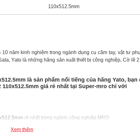
110x512.5mm
0 năm kinh nghiệm trong ngành dụng cụ cầm tay, vật tư phụ 
 Sata, Yato là những hãng sản xuất thiết bị công nghiệp, Cờ lê 
512.5mm là sản phẩm nổi tiếng của hãng Yato, bạn 
110x512.5mm giá rẻ nhất tại Super-mro chỉ với
0x512.5mm
rẻ nhất trong ngành công nghiệp MRO
12.5mm
100% chính hãng
Xem thêm