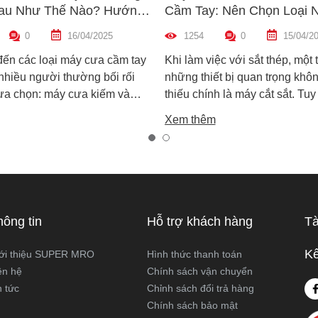
au Như Thế Nào? Hướng
Cầm Tay: Nên Chọn Loại 
n Máy Phù Hợp
Hợp Nhất?
0
16/04/2025
1254
0
15/04/2
đến các loại máy cưa cầm tay
Khi làm việc với sắt thép, một 
 nhiều người thường bối rối
những thiết bị quan trọng khôn
lựa chọn: máy cưa kiếm và
thiếu chính là máy cắt sắt. Tuy
ọng. Cả hai đều rất phổ biến
trên thị trường hiện nay có ha
Xem thêm
công việc cắt gỗ, sắt, nhựa và
biến là máy cắt sắt để bàn và 
xây dựng nhẹ. Tuy nhiên, chúng
sắt cầm tay, khiến nhiều ngườ
hau hoàn toàn về cấu tạo,
không biết nên chọn loại nào. 
 hoạt động và ứng dụng thực
viết này, Super MRO sẽ giúp b
áy cưa kiếm và máy cưa lọng
sự khác biệt, so sánh ưu - nh
 như thế nào? Loại nào sẽ
và tư vấn chọn lựa loại máy p
hông tin
Hỗ trợ khách hàng
Tà
ới công việc của bạn hơn?
nhất với nhu cầu sử dụng thực
Super MRO tìm hiểu chi tiết
Kế
ới thiệu SUPER MRO
Hình thức thanh toán
viết dưới đây
ên hệ
Chính sách vận chuyển
n tức
Chỉnh sách đổi trả hàng
Chính sách bảo mật