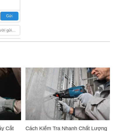
Gửi
áy Cắt
Cách Kiểm Tra Nhanh Chất Lượng
5 Mẹo 