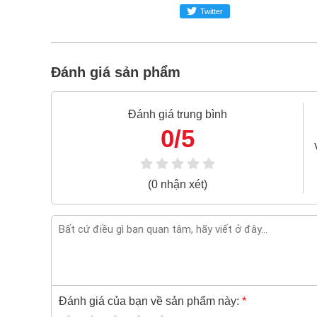
Bao 1 đổi 1 trong 24 giờ
Twitter
Nếu bạn cần thêm thông tin của
Cờ lê miệng 
024.2224.8888
hoặc zalo -
0868.603.068
Đánh giá sản phẩm
Đánh giá trung bình
0/5
(0 nhận xét)
Đánh giá của bạn về sản phẩm này:
*