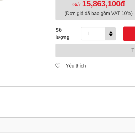
15,863,100đ
Giá:
(Đơn giá đã bao gồm VAT 10%)
Số
lượng
T
Yêu thích