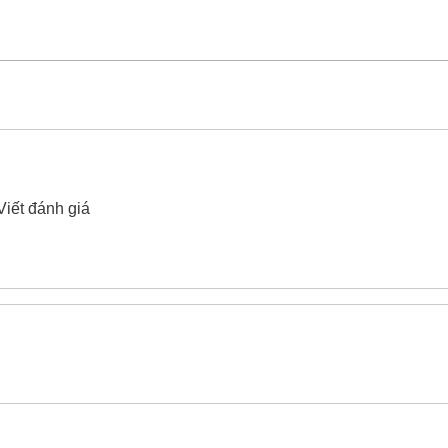
đóng Be-Cu Yato YT-65217 80x400mm
xin vui lòng liên hệ
Viết đánh giá