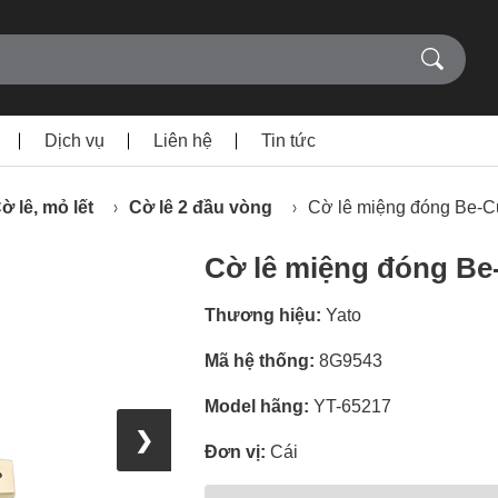
Dịch vụ
Liên hệ
Tin tức
ờ lê, mỏ lết
Cờ lê 2 đầu vòng
Cờ lê miệng đóng Be-
Cờ lê miệng đóng Be
Thương hiệu:
Yato
Mã hệ thống:
8G9543
Model hãng:
YT-65217
❯
Đơn vị:
Cái