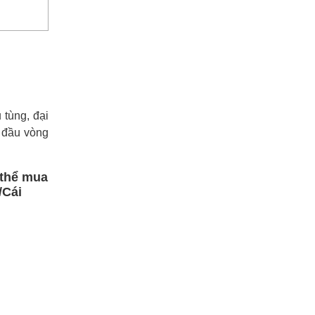
tùng, đại
2 đầu vòng
 thể mua
/Cái