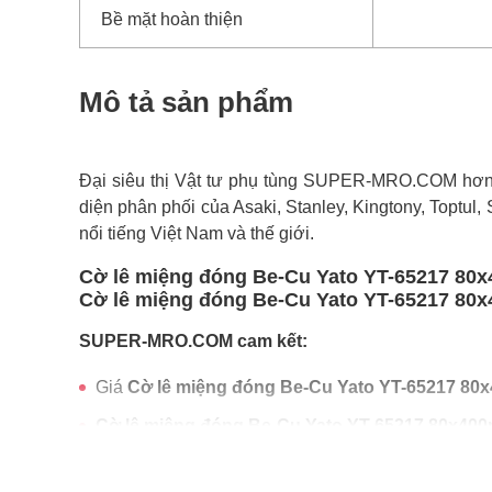
Bề mặt hoàn thiện
Mô tả sản phẩm
Đại siêu thị Vật tư phụ tùng SUPER-MRO.COM hơn 1
diện phân phối của Asaki, Stanley, Kingtony, Toptul,
nổi tiếng Việt Nam và thế giới.
Cờ lê miệng đóng Be-Cu Yato YT-65217 80x
Cờ lê miệng đóng Be-Cu Yato YT-65217 80x4
SUPER-MRO.COM cam kết:
Giá
Cờ lê miệng đóng Be-Cu Yato YT-65217 8
Cờ lê miệng đóng Be-Cu Yato YT-65217 80x40
Freeship toàn quốc đơn từ 3 triệu