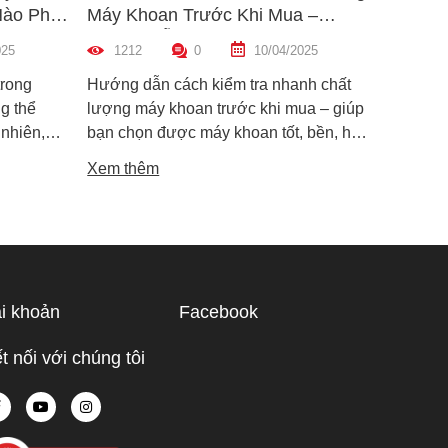
Nào Phù
Máy Khoan Trước Khi Mua –
Bu Lôn
Hướng Dẫn Chi Tiết Cho Người
Hiệu Q
025
1212
0
10/04/2025
1459
Mới
trong
Hướng dẫn cách kiểm tra nhanh chất
Hướng d
g thể
lượng máy khoan trước khi mua – giúp
lông đú
 nhiên,
bạn chọn được máy khoan tốt, bền, hoạt
bỉ và an
i dòng phổ
động ổn định, tránh hàng giả, hàng kém
khiến m
Xem thêm
Xem th
máy cắt
chất lượng.
suất.
i phân vân
Trong bài
ạn hiểu rõ
ược điểm
hù hợp
i khoản
Facebook
 tế.
t nối với chúng tôi