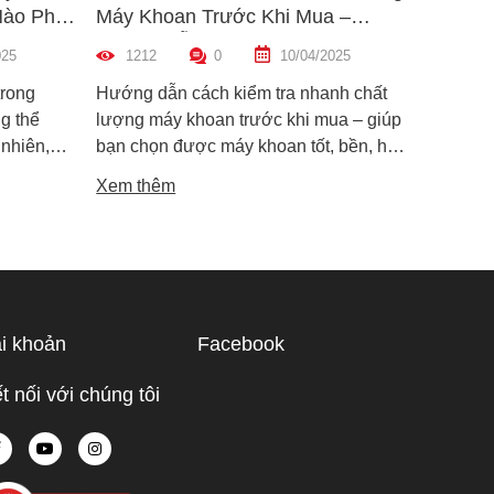
Nào Phù
Máy Khoan Trước Khi Mua –
Bu Lôn
Hướng Dẫn Chi Tiết Cho Người
Hiệu Q
025
1212
0
10/04/2025
1459
Mới
trong
Hướng dẫn cách kiểm tra nhanh chất
Hướng d
g thể
lượng máy khoan trước khi mua – giúp
lông đú
 nhiên,
bạn chọn được máy khoan tốt, bền, hoạt
bỉ và an
i dòng phổ
động ổn định, tránh hàng giả, hàng kém
khiến m
Xem thêm
Xem th
máy cắt
chất lượng.
suất.
i phân vân
Trong bài
ạn hiểu rõ
ược điểm
hù hợp
i khoản
Facebook
 tế.
t nối với chúng tôi