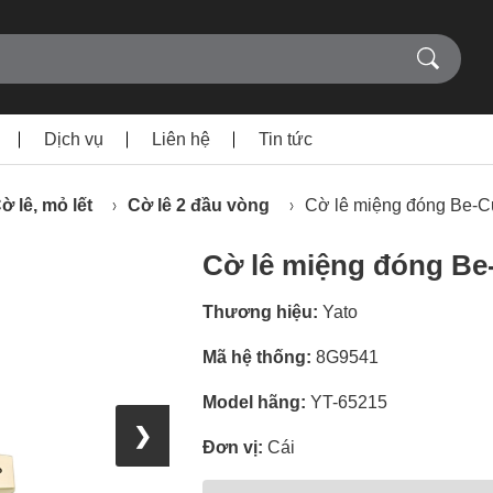
Dịch vụ
Liên hệ
Tin tức
ờ lê, mỏ lết
Cờ lê 2 đầu vòng
Cờ lê miệng đóng Be-
Cờ lê miệng đóng Be
Thương hiệu:
Yato
Mã hệ thống:
8G9541
Model hãng:
YT-65215
❯
Đơn vị:
Cái