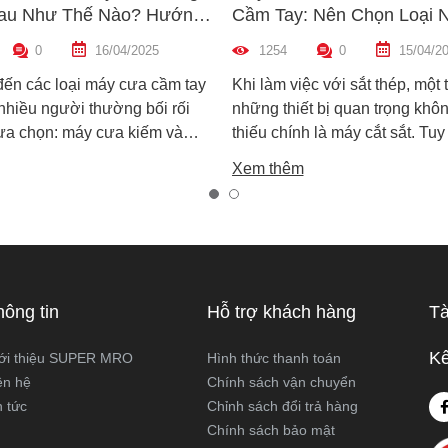
au Như Thế Nào? Hướng
Cầm Tay: Nên Chọn Loại 
n Máy Phù Hợp
Hợp Nhất?
0
16/04/2025
1254
0
15/04/2
đến các loại máy cưa cầm tay
Khi làm việc với sắt thép, một 
 nhiều người thường bối rối
những thiết bị quan trọng khôn
lựa chọn: máy cưa kiếm và
thiếu chính là máy cắt sắt. Tuy
ọng. Cả hai đều rất phổ biến
trên thị trường hiện nay có ha
Xem thêm
công việc cắt gỗ, sắt, nhựa và
biến là máy cắt sắt để bàn và 
xây dựng nhẹ. Tuy nhiên, chúng
sắt cầm tay, khiến nhiều ngườ
hau hoàn toàn về cấu tạo,
không biết nên chọn loại nào. 
 hoạt động và ứng dụng thực
viết này, Super MRO sẽ giúp b
áy cưa kiếm và máy cưa lọng
sự khác biệt, so sánh ưu - nh
 như thế nào? Loại nào sẽ
và tư vấn chọn lựa loại máy p
hông tin
Hỗ trợ khách hàng
Tà
ới công việc của bạn hơn?
nhất với nhu cầu sử dụng thực
Super MRO tìm hiểu chi tiết
Kế
ới thiệu SUPER MRO
Hình thức thanh toán
viết dưới đây
ên hệ
Chính sách vận chuyển
n tức
Chỉnh sách đổi trả hàng
Chính sách bảo mật