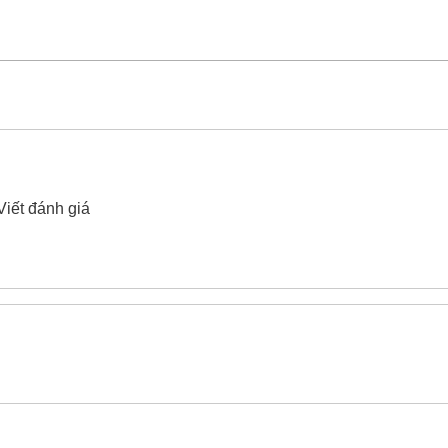
đóng Be-Cu Yato YT-65215 75x375mm
xin vui lòng liên hệ
Viết đánh giá