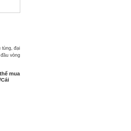
tùng, đại
2 đầu vòng
 thể mua
/Cái