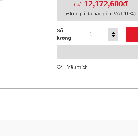
12,172,600đ
Giá:
(Đơn giá đã bao gồm VAT 10%)
Số
lượng
T
Yêu thích