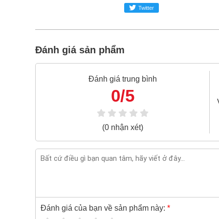
Bao 1 đổi 1 trong 24 giờ
Twitter
Nếu bạn cần thêm thông tin của
Cờ lê miệng 
024.2224.8888
hoặc zalo -
0868.603.068
Đánh giá sản phẩm
Đánh giá trung bình
0/5
(0 nhận xét)
Đánh giá của bạn về sản phẩm này:
*