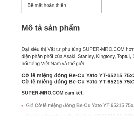
Bề mặt hoàn thiện
Mô tả sản phẩm
Đại siêu thị Vật tư phụ tùng SUPER-MRO.COM hơn 1
diện phân phối của Asaki, Stanley, Kingtony, Toptul,
nổi tiếng Việt Nam và thế giới.
Cờ lê miệng đóng Be-Cu Yato YT-65215 75x
Cờ lê miệng đóng Be-Cu Yato YT-65215 75x3
SUPER-MRO.COM cam kết:
Giá
Cờ lê miệng đóng Be-Cu Yato YT-65215 7
Cờ lê miệng đóng Be-Cu Yato YT-65215 75x37
Freeship toàn quốc đơn từ 3 triệu