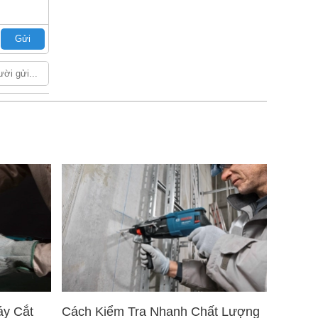
Gửi
áy Cắt
Cách Kiểm Tra Nhanh Chất Lượng
5 Mẹo 