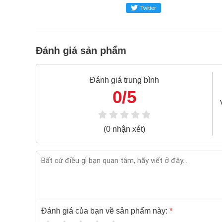
Bao 1 đổi 1 trong 24 giờ
Twitter
Nếu bạn cần thêm thông tin của
Cờ lê miệng 
024.2224.8888
hoặc zalo -
0868.603.068
Đánh giá sản phẩm
Đánh giá trung bình
0/5
(0 nhận xét)
Đánh giá của bạn về sản phẩm này:
*