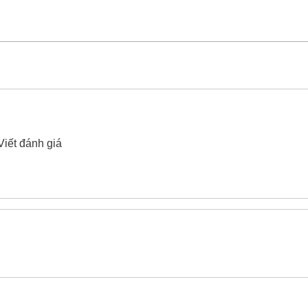
đóng Be-Cu Yato YT-65209 55x305mm
xin vui lòng liên hệ
Viết đánh giá