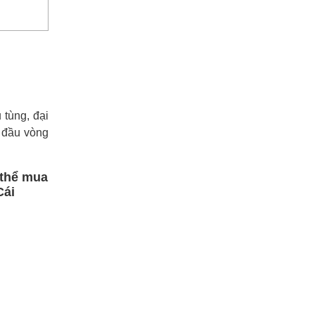
tùng, đại
2 đầu vòng
 thể mua
Cái