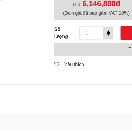
6,146,800đ
Giá:
(Đơn giá đã bao gồm VAT 10%)
Số
lượng
T
Yêu thích