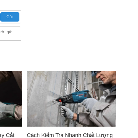
Gửi
áy Cắt
Cách Kiểm Tra Nhanh Chất Lượng
5 Mẹo 