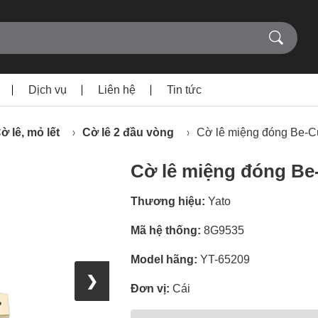
Dịch vụ
Liên hệ
Tin tức
ờ lê, mỏ lết
Cờ lê 2 đầu vòng
Cờ lê miệng đóng Be-
Cờ lê miệng đóng Be
Thương hiệu:
Yato
Mã hệ thống:
8G9535
Model hãng:
YT-65209
❯
Đơn vị:
Cái