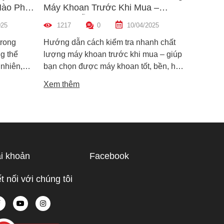
Nào Phù
Máy Khoan Trước Khi Mua –
Bu Lôn
Hướng Dẫn Chi Tiết Cho Người
Hiệu Q
025
1217
0
10/04/2025
1465
Mới
trong
Hướng dẫn cách kiểm tra nhanh chất
Hướng d
g thể
lượng máy khoan trước khi mua – giúp
lông đú
 nhiên,
bạn chọn được máy khoan tốt, bền, hoạt
bỉ và an
i dòng phổ
động ổn định, tránh hàng giả, hàng kém
khiến m
Xem thêm
Xem th
máy cắt
chất lượng.
suất.
i phân vân
Trong bài
ạn hiểu rõ
ược điểm
hù hợp
i khoản
Facebook
 tế.
t nối với chúng tôi