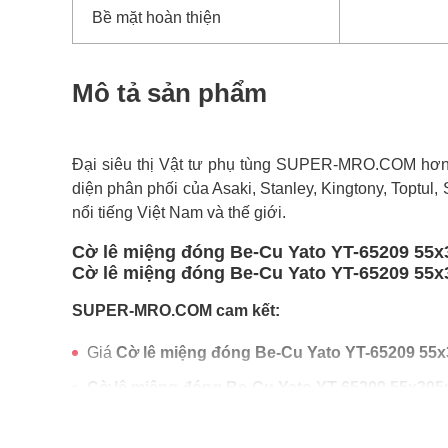
Bề mặt hoàn thiện
Mô tả sản phẩm
Đại siêu thị Vật tư phụ tùng SUPER-MRO.COM hơn 1
diện phân phối của Asaki, Stanley, Kingtony, Toptul,
nổi tiếng Việt Nam và thế giới.
Cờ lê miệng đóng Be-Cu Yato YT-65209 55x
Cờ lê miệng đóng Be-Cu Yato YT-65209 55x3
SUPER-MRO.COM cam kết:
Giá
Cờ lê miệng đóng Be-Cu Yato YT-65209 5
Cờ lê miệng đóng Be-Cu Yato YT-65209 55x30
Freeship toàn quốc đơn từ 3 triệu