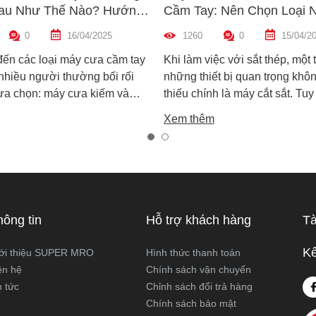
au Như Thế Nào? Hướng
Cầm Tay: Nên Chọn Loại 
n Máy Phù Hợp
Hợp Nhất?
0
16/04/2025
1260
0
15/04/2
đến các loại máy cưa cầm tay
Khi làm việc với sắt thép, một 
 nhiều người thường bối rối
những thiết bị quan trọng khôn
lựa chọn: máy cưa kiếm và
thiếu chính là máy cắt sắt. Tuy
ọng. Cả hai đều rất phổ biến
trên thị trường hiện nay có ha
Xem thêm
công việc cắt gỗ, sắt, nhựa và
biến là máy cắt sắt để bàn và 
xây dựng nhẹ. Tuy nhiên, chúng
sắt cầm tay, khiến nhiều ngườ
hau hoàn toàn về cấu tạo,
không biết nên chọn loại nào. 
 hoạt động và ứng dụng thực
viết này, Super MRO sẽ giúp b
áy cưa kiếm và máy cưa lọng
sự khác biệt, so sánh ưu - nh
 như thế nào? Loại nào sẽ
và tư vấn chọn lựa loại máy p
hông tin
Hỗ trợ khách hàng
Tà
ới công việc của bạn hơn?
nhất với nhu cầu sử dụng thực
Super MRO tìm hiểu chi tiết
Kế
ới thiệu SUPER MRO
Hình thức thanh toán
viết dưới đây
ên hệ
Chính sách vận chuyển
n tức
Chỉnh sách đổi trả hàng
Chính sách bảo mật