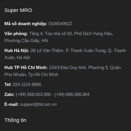
nên chọn loại nào. Trong
Super MRO
g
bài viết này, Super MRO sẽ
giúp bạn hiểu rõ sự khác
Mã số doanh nghiệp:
0106540622
biệt, so sánh ưu - nhược
Văn phòng:
Tầng 4, Tòa nhà số 82, Phố Dịch Vọng Hậu,
o
điểm và tư vấn chọn lựa
Phường Cầu Giấy, HN
loại máy phù hợp nhất với
nhu cầu sử dụng thực tế.
Hub Hà Nội:
2B Lê Văn Thiêm, P. Thanh Xuân Trung, Q. Thanh
Xuân, Hà Nội
Hub TP Hồ Chí Minh:
134/3 Đào Duy Anh, Phường 9, Quận
Phú Nhuận, Tp Hồ Chí Minh
Tel:
024 2224 8888
Zalo:
(+84) 868.603.068 - (+84) 888.088.064
E-mail:
support@btcom.vn
Thông tin