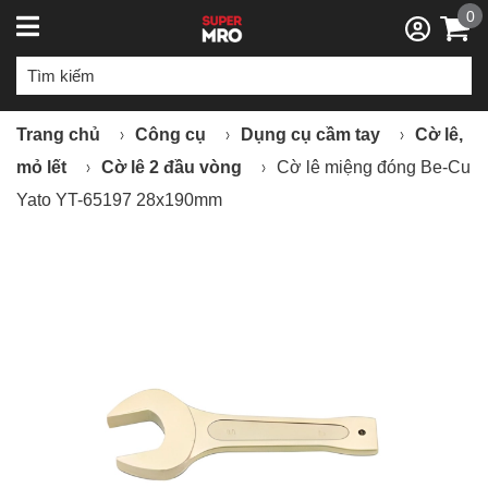
0
Trang chủ
Công cụ
Dụng cụ cầm tay
Cờ lê,
mỏ lết
Cờ lê 2 đầu vòng
Cờ lê miệng đóng Be-Cu
Yato YT-65197 28x190mm