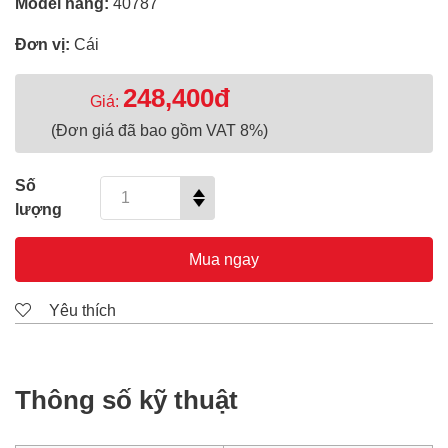
Model hãng:
40787
Đơn vị:
Cái
248,400đ
Giá:
(Đơn giá đã bao gồm VAT 8%)
Số
lượng
Mua ngay
Yêu thích
Thông số kỹ thuật