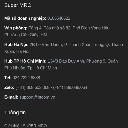
nên chọn loại nào. Trong
Super MRO
bài viết này, Super MRO sẽ
giúp bạn hiểu rõ sự khác
Mã số doanh nghiệp:
0106540622
biệt, so sánh ưu - nhược
Văn phòng:
Tầng 4, Tòa nhà số 82, Phố Dịch Vọng Hậu,
điểm và tư vấn chọn lựa
Phường Cầu Giấy, HN
loại máy phù hợp nhất với
nhu cầu sử dụng thực tế.
Hub Hà Nội:
2B Lê Văn Thiêm, P. Thanh Xuân Trung, Q. Thanh
Xuân, Hà Nội
Hub TP Hồ Chí Minh:
134/3 Đào Duy Anh, Phường 9, Quận
Phú Nhuận, Tp Hồ Chí Minh
Tel:
024 2224 8888
Zalo:
(+84) 868.603.068 - (+84) 888.088.064
E-mail:
support@btcom.vn
Thông tin
Giới thiệu SUPER MRO