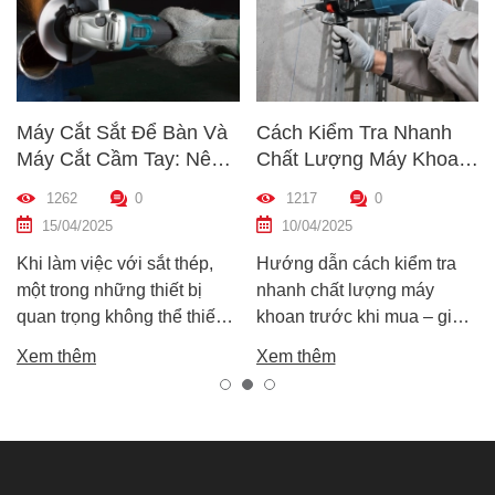
Máy Cắt Sắt Để Bàn Và
Cách Kiểm Tra Nhanh
5
Máy Cắt Cầm Tay: Nên
Chất Lượng Máy Khoan
D
Chọn Loại Nào Phù Hợp
Trước Khi Mua – Hướng
Đ
1262
0
1217
0
Nhất?
Dẫn Chi Tiết Cho Người
H
15/04/2025
10/04/2025
Mới
Khi làm việc với sắt thép,
Hướng dẫn cách kiểm tra
H
một trong những thiết bị
nhanh chất lượng máy
má
quan trọng không thể thiếu
khoan trước khi mua – giúp
gi
chính là máy cắt sắt. Tuy
bạn chọn được máy khoan
và
Xem thêm
Xem thêm
X
nhiên, trên thị trường hiện
tốt, bền, hoạt động ổn định,
b
nay có hai dòng phổ biến là
tránh hàng giả, hàng kém
và
máy cắt sắt để bàn và máy
chất lượng.
cắt sắt cầm tay, khiến nhiều
người phân vân không biết