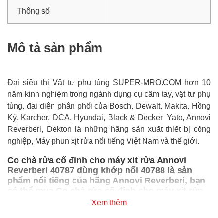
Thông số
Mô tả sản phẩm
Đại siêu thị Vật tư phụ tùng SUPER-MRO.COM hơn 10
năm kinh nghiệm trong ngành dụng cụ cầm tay, vật tư phụ
tùng, đại diện phân phối của Bosch, Dewalt, Makita, Hồng
Ký, Karcher, DCA, Hyundai, Black & Decker, Yato, Annovi
Reverberi, Dekton là những hãng sản xuất thiết bị công
nghiệp, Máy phun xịt rửa nổi tiếng Việt Nam và thế giới.
Cọ chà rửa cố định cho máy xịt rửa Annovi
Reverberi 40787 dùng khớp nối 40788 là sản
phẩm nổi tiếng của hãng Annovi Reverberi, bạn
có thể mua Cọ chà rửa cố định cho máy xịt rửa
Annovi Reverberi 40787 dùng khớp nối 40788
Xem thêm
giá rẻ nhất tại Super-mro chỉ với 248,400đ/Cái