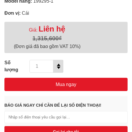
Model hãng:
199295-1
Đơn vị:
Cái
Liên hệ
Giá:
1,315,600₫
(Đơn giá đã bao gồm VAT 10%)
Số
lượng
Mua ngay
BÁO GIÁ NGAY CHỈ CẦN ĐỂ LẠI SỐ ĐIỆN THOẠI!
Gọi lại cho tôi