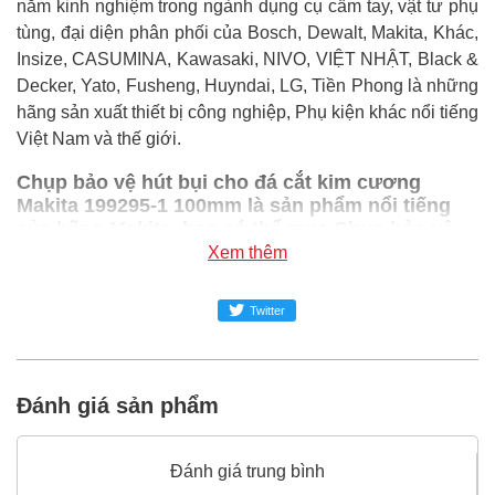
năm kinh nghiệm trong ngành dụng cụ cầm tay, vật tư phụ
tùng, đại diện phân phối của Bosch, Dewalt, Makita, Khác,
Insize, CASUMINA, Kawasaki, NIVO, VIỆT NHẬT, Black &
Decker, Yato, Fusheng, Huyndai, LG, Tiền Phong là những
hãng sản xuất thiết bị công nghiệp, Phụ kiện khác nổi tiếng
Việt Nam và thế giới.
Chụp bảo vệ hút bụi cho đá cắt kim cương
Makita 199295-1 100mm là sản phẩm nổi tiếng
của hãng Makita, bạn có thể mua Chụp bảo vệ
hút bụi cho đá cắt kim cương Makita 199295-1
Xem thêm
100mm giá rẻ nhất tại Super-mro chỉ với Liên
hệ/Cái
Twitter
SUPER-MRO.COM cam kết:
Giá
Chụp bảo vệ hút bụi cho đá cắt kim cương
Đánh giá sản phẩm
Makita 199295-1 100mm
rẻ nhất trong ngành công
nghiệp MRO
Đánh giá trung bình
Chụp bảo vệ hút bụi cho đá cắt kim cương Makita