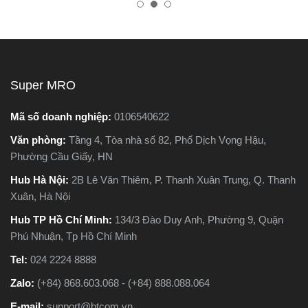
nay có hai dòng phổ biến là
tránh hàng giả, hàng kém
máy cắt sắt để bàn và máy
chất lượng.
cắt sắt cầm tay, khiến nhiều
người phân vân không biết
nên chọn loại nào. Trong
Super MRO
bài viết này, Super MRO sẽ
giúp bạn hiểu rõ sự khác
Mã số doanh nghiệp:
0106540622
biệt, so sánh ưu - nhược
Văn phòng:
Tầng 4, Tòa nhà số 82, Phố Dịch Vọng Hậu,
điểm và tư vấn chọn lựa
Phường Cầu Giấy, HN
loại máy phù hợp nhất với
nhu cầu sử dụng thực tế.
Hub Hà Nội:
2B Lê Văn Thiêm, P. Thanh Xuân Trung, Q. Thanh
Xuân, Hà Nội
Hub TP Hồ Chí Minh:
134/3 Đào Duy Anh, Phường 9, Quận
Phú Nhuận, Tp Hồ Chí Minh
Tel:
024 2224 8888
Zalo:
(+84) 868.603.068 - (+84) 888.088.064
E-mail:
support@btcom.vn