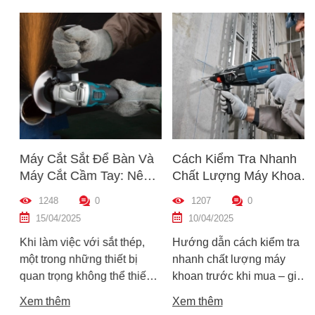
Máy Cắt Sắt Để Bàn Và
Cách Kiểm Tra Nhanh
Máy Cắt Cầm Tay: Nên
Chất Lượng Máy Khoan
Chọn Loại Nào Phù Hợp
Trước Khi Mua – Hướng
1248
0
1207
0
Nhất?
Dẫn Chi Tiết Cho Người
15/04/2025
10/04/2025
Mới
Khi làm việc với sắt thép,
Hướng dẫn cách kiểm tra
một trong những thiết bị
nhanh chất lượng máy
quan trọng không thể thiếu
khoan trước khi mua – giúp
chính là máy cắt sắt. Tuy
bạn chọn được máy khoan
Xem thêm
Xem thêm
nhiên, trên thị trường hiện
tốt, bền, hoạt động ổn định,