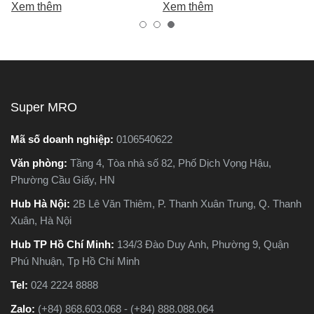
Xem thêm
Xem thêm
tốt, bền, hoạt động ổn định,
biến khiến máy nhanh hỏng
tránh hàng giả, hàng kém
và kém hiệu suất.
chất lượng.
Super MRO
Mã số doanh nghiệp:
0106540622
Văn phòng:
Tầng 4, Tòa nhà số 82, Phố Dịch Vọng Hậu,
Phường Cầu Giấy, HN
Hub Hà Nội:
2B Lê Văn Thiêm, P. Thanh Xuân Trung, Q. Thanh
Xuân, Hà Nội
Hub TP Hồ Chí Minh:
134/3 Đào Duy Anh, Phường 9, Quận
Phú Nhuận, Tp Hồ Chí Minh
Tel:
024 2224 8888
Zalo:
(+84) 868.603.068 - (+84) 888.088.064