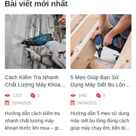
Bài viết mới nhất
Cách Kiểm Tra Nhanh
5 Mẹo Giúp Bạn Sử
Chất Lượng Máy Khoan
Dụng Máy Siết Bu Lông
Trước Khi Mua – Hướng
Đúng Cách – Bền Máy,
1213
0
1462
0
Dẫn Chi Tiết Cho Người
Hiệu Quả Cao
10/04/2025
09/04/2025
Mới
Hướng dẫn cách kiểm tra
Hướng dẫn 5 mẹo sử dụng
nhanh chất lượng máy
máy siết bu lông đúng cách
khoan trước khi mua – giúp
giúp máy chạy êm, bền bỉ
bạn chọn được máy khoan
và an toàn. Tránh lỗi sai phổ