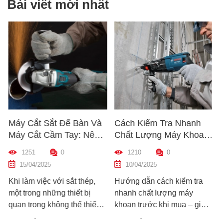
Bài viết mới nhất
Máy Cắt Sắt Để Bàn Và
Cách Kiểm Tra Nhanh
Máy Cắt Cầm Tay: Nên
Chất Lượng Máy Khoan
Chọn Loại Nào Phù Hợp
Trước Khi Mua – Hướng
1251
0
1210
0
Nhất?
Dẫn Chi Tiết Cho Người
15/04/2025
10/04/2025
Mới
Khi làm việc với sắt thép,
Hướng dẫn cách kiểm tra
một trong những thiết bị
nhanh chất lượng máy
quan trọng không thể thiếu
khoan trước khi mua – giúp
chính là máy cắt sắt. Tuy
bạn chọn được máy khoan