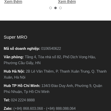
Xem thêm
Xem thêm
nhiên, trên thị trường hiện
tốt, bền, hoạt động ổn định,
nay có hai dòng phổ biến là
tránh hàng giả, hàng kém
máy cắt sắt để bàn và máy
chất lượng.
cắt sắt cầm tay, khiến nhiều
người phân vân không biết
nên chọn loại nào. Trong
Super MRO
bài viết này, Super MRO sẽ
giúp bạn hiểu rõ sự khác
Mã số doanh nghiệp:
0106540622
biệt, so sánh ưu - nhược
Văn phòng:
Tầng 4, Tòa nhà số 82, Phố Dịch Vọng Hậu,
điểm và tư vấn chọn lựa
Phường Cầu Giấy, HN
loại máy phù hợp nhất với
nhu cầu sử dụng thực tế.
Hub Hà Nội:
2B Lê Văn Thiêm, P. Thanh Xuân Trung, Q. Thanh
Xuân, Hà Nội
Hub TP Hồ Chí Minh:
134/3 Đào Duy Anh, Phường 9, Quận
Phú Nhuận, Tp Hồ Chí Minh
Tel:
024 2224 8888
Zalo:
(+84) 868.603.068 - (+84) 888.088.064