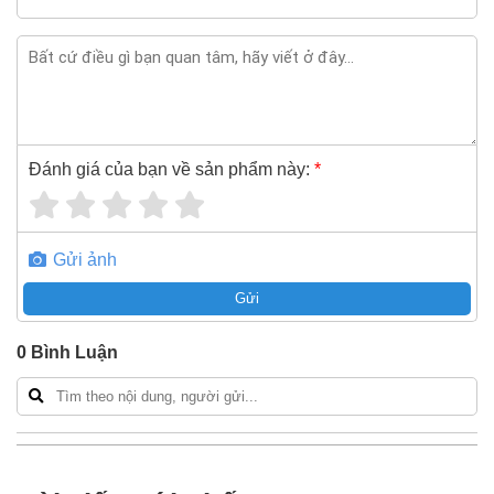
Nếu bạn cần thêm thông tin của
Cáp điện hạ thế chống
cháy 3 pha bọc mica Sino FR-CV Cu/Mica/XLPE/FR-
PVC(LSHF) 3x95+1x50 600V/1KV
xin vui lòng liên hệ
hotline -
024.2224.8888
hoặc zalo -
0868.603.068
Đánh giá của bạn về sản phẩm này:
*
Gửi ảnh
Gửi
0
Bình Luận