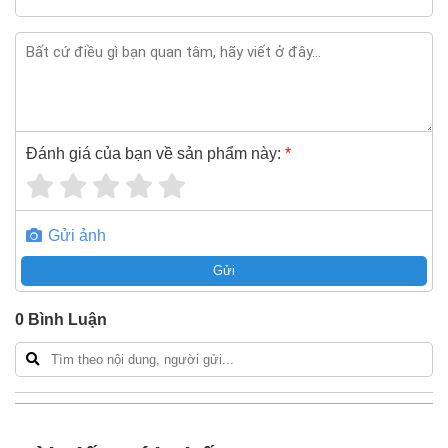
Nếu bạn cần thêm thông tin của
Cáp điện hạ thế chống
cháy 3 pha bọc mica Sino FR-CV Cu/Mica/XLPE/FR-
PVC(LSHF) 3x6+1x4 600V/1KV
xin vui lòng liên hệ
hotline -
024.2224.8888
hoặc zalo -
0868.603.068
Đánh giá của bạn về sản phẩm này:
*
Gửi ảnh
Gửi
0
Bình Luận