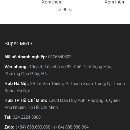
Xem thêm
Xem thêm
nhiên, trên thị trường hiện
tốt, bền, hoạt động ổn định,
c
nay có hai dòng phổ biến là
tránh hàng giả, hàng kém
ựa
máy cắt sắt để bàn và máy
chất lượng.
cắt sắt cầm tay, khiến nhiều
người phân vân không biết
o,
nên chọn loại nào. Trong
Super MRO
ứng
bài viết này, Super MRO sẽ
ưa
giúp bạn hiểu rõ sự khác
Mã số doanh nghiệp:
0106540622
ác
biệt, so sánh ưu - nhược
Văn phòng:
Tầng 4, Tòa nhà số 82, Phố Dịch Vọng Hậu,
nào
điểm và tư vấn chọn lựa
Phường Cầu Giấy, HN
loại máy phù hợp nhất với
nhu cầu sử dụng thực tế.
Hub Hà Nội:
2B Lê Văn Thiêm, P. Thanh Xuân Trung, Q. Thanh
ết
Xuân, Hà Nội
Hub TP Hồ Chí Minh:
134/3 Đào Duy Anh, Phường 9, Quận
Phú Nhuận, Tp Hồ Chí Minh
Tel:
024 2224 8888
Zalo:
(+84) 868.603.068 - (+84) 888.088.064