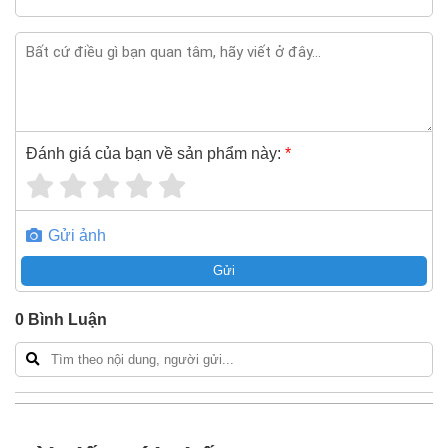
Nếu bạn cần thêm thông tin của
Cáp điện hạ thế chống
cháy 3 pha bọc mica Sino FR-CV Cu/Mica/XLPE/FR-
PVC(LSHF) 3x50+1x25 600V/1KV
xin vui lòng liên hệ
hotline -
024.2224.8888
hoặc zalo -
0868.603.068
Đánh giá của bạn về sản phẩm này:
*
Gửi ảnh
Gửi
0
Bình Luận