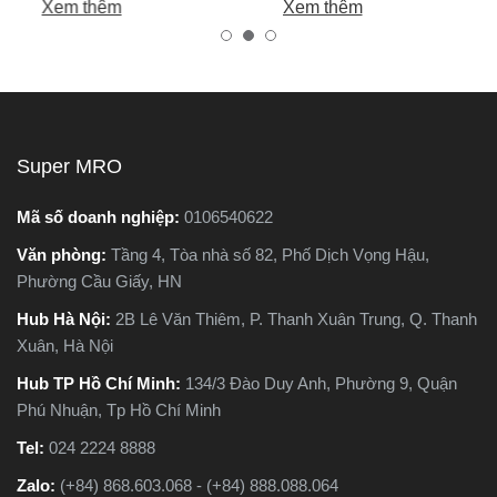
Xem thêm
Xem thêm
nhiên, trên thị trường hiện
tốt, bền, hoạt động ổn định,
nay có hai dòng phổ biến là
tránh hàng giả, hàng kém
máy cắt sắt để bàn và máy
chất lượng.
cắt sắt cầm tay, khiến nhiều
người phân vân không biết
nên chọn loại nào. Trong
Super MRO
bài viết này, Super MRO sẽ
giúp bạn hiểu rõ sự khác
Mã số doanh nghiệp:
0106540622
biệt, so sánh ưu - nhược
Văn phòng:
Tầng 4, Tòa nhà số 82, Phố Dịch Vọng Hậu,
điểm và tư vấn chọn lựa
Phường Cầu Giấy, HN
loại máy phù hợp nhất với
nhu cầu sử dụng thực tế.
Hub Hà Nội:
2B Lê Văn Thiêm, P. Thanh Xuân Trung, Q. Thanh
Xuân, Hà Nội
Hub TP Hồ Chí Minh:
134/3 Đào Duy Anh, Phường 9, Quận
Phú Nhuận, Tp Hồ Chí Minh
Tel:
024 2224 8888
Zalo:
(+84) 868.603.068 - (+84) 888.088.064