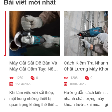
Bài viết mới nhất
Máy Cắt Sắt Để Bàn Và
Cách Kiểm Tra Nhanh
Máy Cắt Cầm Tay: Nên
Chất Lượng Máy Khoan
Chọn Loại Nào Phù Hợp
Trước Khi Mua – Hướng
1250
0
1208
0
Nhất?
Dẫn Chi Tiết Cho Người
15/04/2025
10/04/2025
Mới
Khi làm việc với sắt thép,
Hướng dẫn cách kiểm tra
một trong những thiết bị
nhanh chất lượng máy
quan trọng không thể thiếu
khoan trước khi mua – giúp
chính là máy cắt sắt. Tuy
bạn chọn được máy khoan