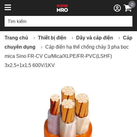
0
Trang chủ
Thiết bị điện
Dây và cáp điện
Cáp
chuyên dụng
Cáp điện hạ thế chống cháy 3 pha bọc
mica Sino FR-CV Cu/Mica/XLPE/FR-PVC(LSHF)
3x2.5+1x1.5 600V/1KV