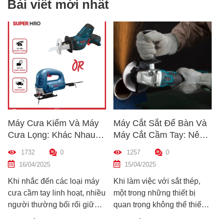
Bài viết mới nhất
Máy Cưa Kiếm Và Máy
Máy Cắt Sắt Để Bàn Và
C
Cưa Lọng: Khác Nhau
Máy Cắt Cầm Tay: Nên
C
Như Thế Nào? Hướng
Chọn Loại Nào Phù Hợp
T
1732
0
1257
0
Dẫn Chọn Máy Phù Hợp
Nhất?
D
16/04/2025
15/04/2025
M
Khi nhắc đến các loại máy
Khi làm việc với sắt thép,
H
cưa cầm tay linh hoạt, nhiều
một trong những thiết bị
n
người thường bối rối giữa
quan trọng không thể thiếu
k
hai lựa chọn: máy cưa kiếm
chính là máy cắt sắt. Tuy
b