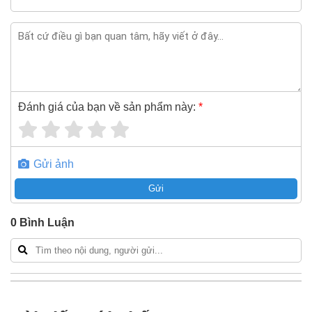
Nếu bạn cần thêm thông tin của
Cáp điện hạ thế chống
cháy 3 pha bọc mica Sino FR-CV Cu/Mica/XLPE/FR-
PVC(LSHF) 3x2.5+1x1.5 600V/1KV
xin vui lòng liên hệ
hotline -
024.2224.8888
hoặc zalo -
0868.603.068
Đánh giá của bạn về sản phẩm này:
*
Gửi ảnh
Gửi
0
Bình Luận