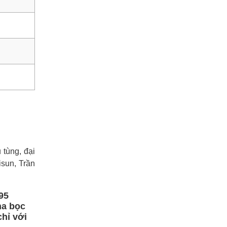
tùng, đại
sun, Trần
95
ha bọc
hỉ với