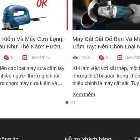
 Kiếm Và Máy Cưa Lọng:
Máy Cắt Sắt Để Bàn Và M
au Như Thế Nào? Hướng
Cầm Tay: Nên Chọn Loại 
n Máy Phù Hợp
Hợp Nhất?
0
16/04/2025
1248
0
15/04/2
đến các loại máy cưa cầm tay
Khi làm việc với sắt thép, một 
 nhiều người thường bối rối
những thiết bị quan trọng khôn
lựa chọn: máy cưa kiếm và
thiếu chính là máy cắt sắt. Tuy
ọng. Cả hai đều rất phổ biến
trên thị trường hiện nay có ha
Xem thêm
công việc cắt gỗ, sắt, nhựa và
biến là máy cắt sắt để bàn và 
xây dựng nhẹ. Tuy nhiên, chúng
sắt cầm tay, khiến nhiều ngườ
hau hoàn toàn về cấu tạo,
không biết nên chọn loại nào. 
 hoạt động và ứng dụng thực
viết này, Super MRO sẽ giúp b
áy cưa kiếm và máy cưa lọng
sự khác biệt, so sánh ưu - nh
 như thế nào? Loại nào sẽ
và tư vấn chọn lựa loại máy p
hông tin
Hỗ trợ khách hàng
Tà