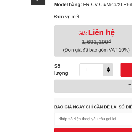
Model hãng:
FR-CV Cu/Mica/XLPE
Đơn vị:
mét
Liên hệ
Giá:
1,691,100₫
(Đơn giá đã bao gồm VAT 10%)
Số
lượng
T
BÁO GIÁ NGAY CHỈ CẦN ĐỂ LẠI SỐ ĐI