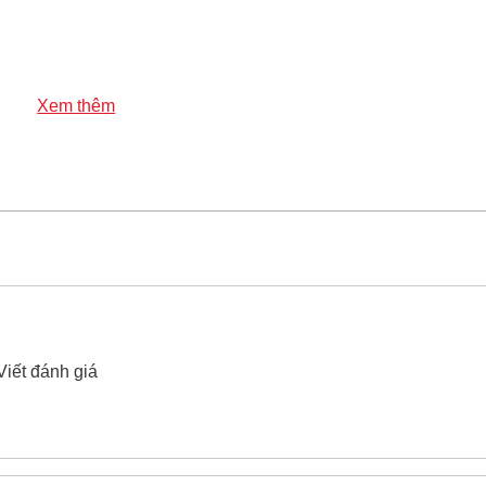
ca Sino FR-CV Cu/Mica/XLPE/FR-PVC(LSHF) 3x120+1x95 60
Xem thêm
Sino FR-CV Cu/Mica/XLPE/FR-PVC(LSHF) 3x120+1x95 600V/
 thế chống cháy 3 pha bọc mica Sino FR-CV Cu/Mica/
ên hệ hotline -
024.2224.8888
hoặc zalo -
0868.603.068
Viết đánh giá