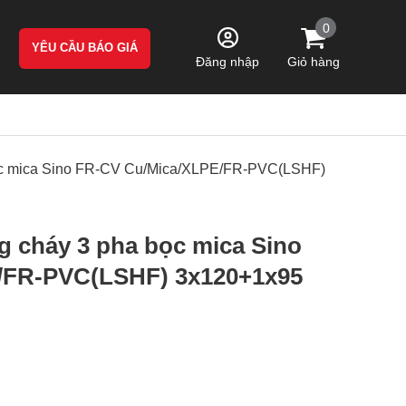
0
YÊU CẦU BÁO GIÁ
Giỏ hàng
Đăng nhập
bọc mica Sino FR-CV Cu/Mica/XLPE/FR-PVC(LSHF)
g cháy 3 pha bọc mica Sino
/FR-PVC(LSHF) 3x120+1x95