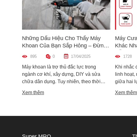
Những Dấu Hiệu Cho Thấy Máy
Máy Cưa
Khoan Của Bạn Sắp Hỏng – Đừng
Khác Nh
Bỏ Qua!
Dẫn Chọ
895
0
17/04/2025
1728
Máy khoan là trợ thủ đắc lực trong
Khi nhắc 
ngành cơ khí, xây dựng, DIY và sửa
linh hoạt,
chữa dân dụng. Tuy nhiên, theo thời
giữa hai 
gian sử dụng, máy khoan cũng có thể
máy cưa l
Xem thêm
Xem thêm
xuống cấp và hư hỏng nếu không được
trong các 
phát hiện kịp thời. Không ít người dùng
vật liệu 
chỉ nhận ra máy có vấn đề khi thiết bị đã
lại khác n
ngừng hoạt động hoàn toàn, gây gián
nguyên lý
đoạn công việc và tốn kém chi phí sửa
tế. Vậy m
chữa. Vậy làm sao để nhận biết sớm
khác nhau
Super MRO
T