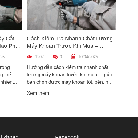
áy Cắt
Cách Kiểm Tra Nhanh Chất Lượng
5 Mẹo 
Nào Phù
Máy Khoan Trước Khi Mua –
Bu Lôn
Hướng Dẫn Chi Tiết Cho Người
Hiệu Q
025
1207
0
10/04/2025
1451
Mới
trong
Hướng dẫn cách kiểm tra nhanh chất
Hướng d
g thể
lượng máy khoan trước khi mua – giúp
lông đú
 nhiên,
bạn chọn được máy khoan tốt, bền, hoạt
bỉ và an
i dòng phổ
động ổn định, tránh hàng giả, hàng kém
khiến m
Xem thêm
Xem th
máy cắt
chất lượng.
suất.
i phân vân
Trong bài
ạn hiểu rõ
ược điểm
hù hợp
i khoản
Facebook