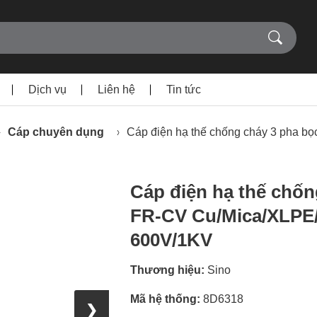
Dịch vụ
Liên hệ
Tin tức
Cáp chuyên dụng
Cáp điện hạ thế chống cháy 3 pha 
Cáp điện hạ thế chốn
FR-CV Cu/Mica/XLPE
600V/1KV
Thương hiệu:
Sino
Mã hệ thống:
8D6318
❯