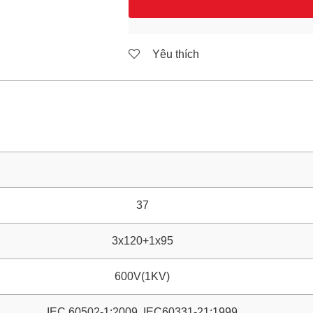
Yêu thích
37
3x120+1x95
600V(1KV)
IEC 60502-1:2009, IEC60331-21:1999