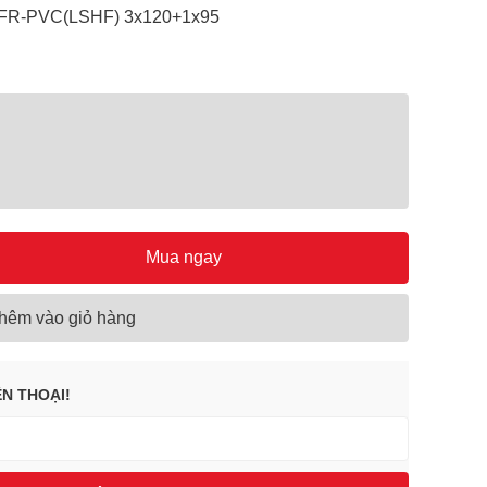
/FR-PVC(LSHF) 3x120+1x95
Mua ngay
hêm vào giỏ hàng
ỆN THOẠI!