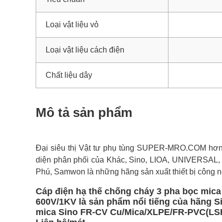
Loại vật liệu vỏ
Loại vật liệu cách điện
Chất liệu dây
Mô tả sản phẩm
Đại siêu thị Vật tư phụ tùng SUPER-MRO.COM hơn 1
diện phân phối của Khác, Sino, LIOA, UNIVERSAL,
Phú, Samwon là những hãng sản xuất thiết bị công n
Cáp điện hạ thế chống cháy 3 pha bọc mi
600V/1KV là sản phẩm nổi tiếng của hãng S
mica Sino FR-CV Cu/Mica/XLPE/FR-PVC(LSHF