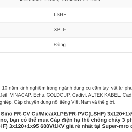
LSHF
XPLE
Đồng
0 năm kinh nghiệm trong ngành dụng cụ cầm tay, vật tư phụ 
 Jeil, VINACAP, Echu, GOLDCUP, Cadivi, ALTEK KABEL, Cadi
ghiệp, Cáp chuyên dụng nổi tiếng Việt Nam và thế giới.
ca Sino FR-CV Cu/Mica/XLPE/FR-PVC(LSHF) 3x120+1x
ino, bạn có thể mua Cáp điện hạ thế chống cháy 3 p
) 3x120+1x95 600V/1KV giá rẻ nhất tại Super-mro c