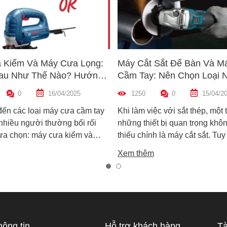
 Kiếm Và Máy Cưa Lọng:
Máy Cắt Sắt Để Bàn Và M
au Như Thế Nào? Hướng
Cầm Tay: Nên Chọn Loại 
n Máy Phù Hợp
Hợp Nhất?
0
16/04/2025
1250
0
15/04/2
đến các loại máy cưa cầm tay
Khi làm việc với sắt thép, một 
 nhiều người thường bối rối
những thiết bị quan trọng khôn
lựa chọn: máy cưa kiếm và
thiếu chính là máy cắt sắt. Tuy
ọng. Cả hai đều rất phổ biến
trên thị trường hiện nay có ha
Xem thêm
công việc cắt gỗ, sắt, nhựa và
biến là máy cắt sắt để bàn và 
xây dựng nhẹ. Tuy nhiên, chúng
sắt cầm tay, khiến nhiều ngườ
hau hoàn toàn về cấu tạo,
không biết nên chọn loại nào. 
 hoạt động và ứng dụng thực
viết này, Super MRO sẽ giúp b
áy cưa kiếm và máy cưa lọng
sự khác biệt, so sánh ưu - nh
 như thế nào? Loại nào sẽ
và tư vấn chọn lựa loại máy p
hông tin
Hỗ trợ khách hàng
Tà