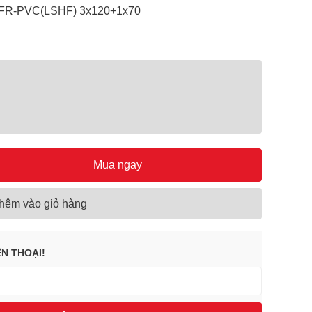
/FR-PVC(LSHF) 3x120+1x70
Mua ngay
hêm vào giỏ hàng
ỆN THOẠI!