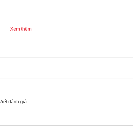
ca Sino FR-CV Cu/Mica/XLPE/FR-PVC(LSHF) 3x120+1x70 60
Xem thêm
Sino FR-CV Cu/Mica/XLPE/FR-PVC(LSHF) 3x120+1x70 600V/
 thế chống cháy 3 pha bọc mica Sino FR-CV Cu/Mica/
ên hệ hotline -
024.2224.8888
hoặc zalo -
0868.603.068
Viết đánh giá