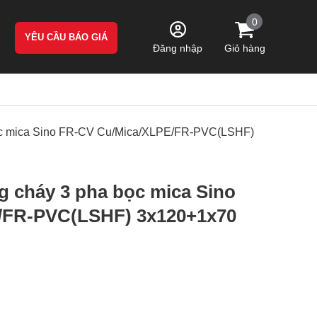
0
YÊU CẦU BÁO GIÁ
Giỏ hàng
Đăng nhập
bọc mica Sino FR-CV Cu/Mica/XLPE/FR-PVC(LSHF)
g cháy 3 pha bọc mica Sino
/FR-PVC(LSHF) 3x120+1x70