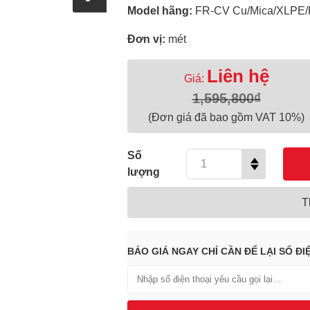
Model hãng:
FR-CV Cu/Mica/XLPE
Đơn vị:
mét
Liên hệ
Giá:
1,595,800₫
(Đơn giá đã bao gồm VAT 10%)
Số
lượng
T
BÁO GIÁ NGAY CHỈ CẦN ĐỂ LẠI SỐ ĐI