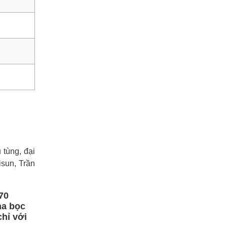
tùng, đại
sun, Trần
70
ha bọc
hỉ với