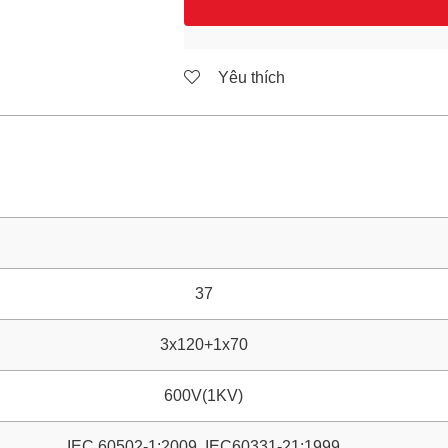
Yêu thích
37
3x120+1x70
600V(1KV)
IEC 60502-1:2009, IEC60331-21:1999