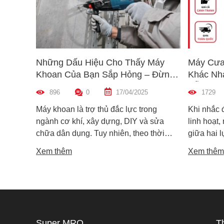
Những Dấu Hiệu Cho Thấy Máy
Máy Cưa
Khoan Của Bạn Sắp Hỏng – Đừng
Khác Nh
Bỏ Qua!
Dẫn Chọ
896
0
17/04/2025
1729
Máy khoan là trợ thủ đắc lực trong
Khi nhắc 
ngành cơ khí, xây dựng, DIY và sửa
linh hoạt,
chữa dân dụng. Tuy nhiên, theo thời
giữa hai 
gian sử dụng, máy khoan cũng có thể
máy cưa l
Xem thêm
Xem thêm
xuống cấp và hư hỏng nếu không được
trong các 
phát hiện kịp thời. Không ít người dùng
vật liệu 
chỉ nhận ra máy có vấn đề khi thiết bị đã
lại khác n
ngừng hoạt động hoàn toàn, gây gián
nguyên lý
đoạn công việc và tốn kém chi phí sửa
tế. Vậy m
chữa. Vậy làm sao để nhận biết sớm
khác nhau
Super MRO
T