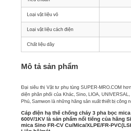
Loại vật liệu vỏ
Loại vật liệu cách điện
Chất liệu dây
Mô tả sản phẩm
Đại siêu thị Vật tư phụ tùng SUPER-MRO.COM hơn 1
diện phân phối của Khác, Sino, LIOA, UNIVERSAL,
Phú, Samwon là những hãng sản xuất thiết bị công n
Cáp điện hạ thế chống cháy 3 pha bọc mi
600V/1KV là sản phẩm nổi tiếng của hãng S
mica Sino FR-CV Cu/Mica/XLPE/FR-PVC(LSHF