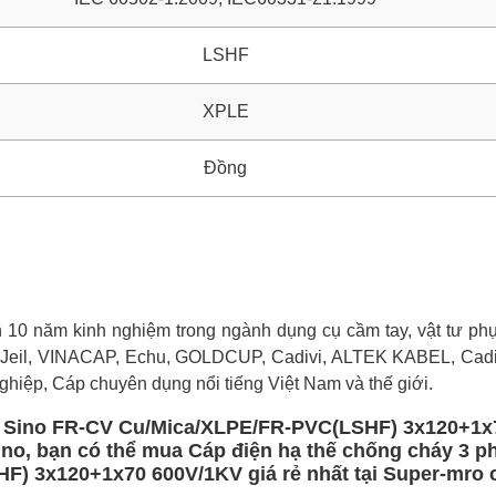
LSHF
XPLE
Đồng
0 năm kinh nghiệm trong ngành dụng cụ cầm tay, vật tư phụ 
 Jeil, VINACAP, Echu, GOLDCUP, Cadivi, ALTEK KABEL, Cadi
ghiệp, Cáp chuyên dụng nổi tiếng Việt Nam và thế giới.
ca Sino FR-CV Cu/Mica/XLPE/FR-PVC(LSHF) 3x120+1x
ino, bạn có thể mua Cáp điện hạ thế chống cháy 3 p
) 3x120+1x70 600V/1KV giá rẻ nhất tại Super-mro c