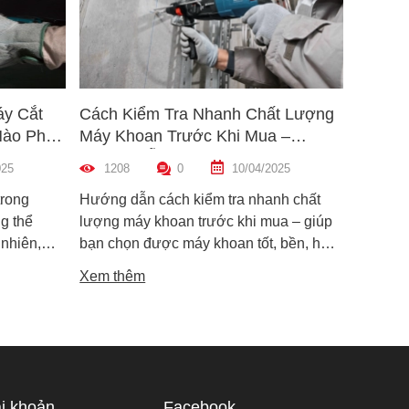
áy Cắt
Cách Kiểm Tra Nhanh Chất Lượng
5 Mẹo 
Nào Phù
Máy Khoan Trước Khi Mua –
Bu Lôn
Hướng Dẫn Chi Tiết Cho Người
Hiệu Q
025
1208
0
10/04/2025
1454
Mới
trong
Hướng dẫn cách kiểm tra nhanh chất
Hướng d
g thể
lượng máy khoan trước khi mua – giúp
lông đú
 nhiên,
bạn chọn được máy khoan tốt, bền, hoạt
bỉ và an
i dòng phổ
động ổn định, tránh hàng giả, hàng kém
khiến m
Xem thêm
Xem th
máy cắt
chất lượng.
suất.
i phân vân
Trong bài
ạn hiểu rõ
ược điểm
hù hợp
i khoản
Facebook