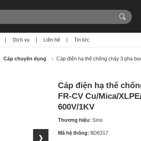
Dịch vụ
Liên hệ
Tin tức
Cáp chuyên dụng
Cáp điện hạ thế chống cháy 3 pha 
Cáp điện hạ thế chốn
FR-CV Cu/Mica/XLPE
600V/1KV
Thương hiệu:
Sino
Mã hệ thống:
8D6317
❯